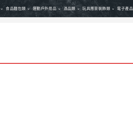
食品麵包類
運動戶外用品
酒品類
玩具應景裝飾類
電子產