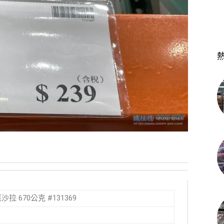
菜沙拉 670公克 #131369