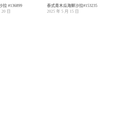
 #136899
泰式青木瓜海鮮沙拉#153235
月 20 日
2025 年 5 月 15 日