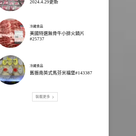
2024.4.29更新
冷藏食品
美國特選無骨牛小排火鍋片
#25737
冷藏食品
舊振南英式馬芬米福堡#143387
裝載更多