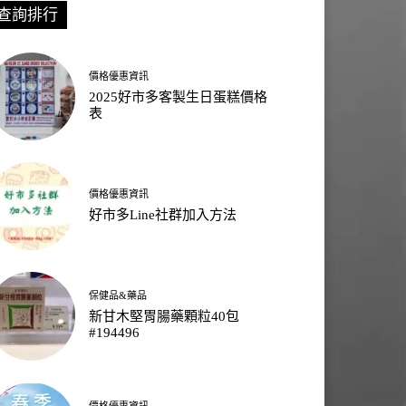
查詢排行
價格優惠資訊
2025好市多客製生日蛋糕價格
表
價格優惠資訊
好市多Line社群加入方法
保健品&藥品
新甘木堅胃腸藥顆粒40包
#194496
價格優惠資訊