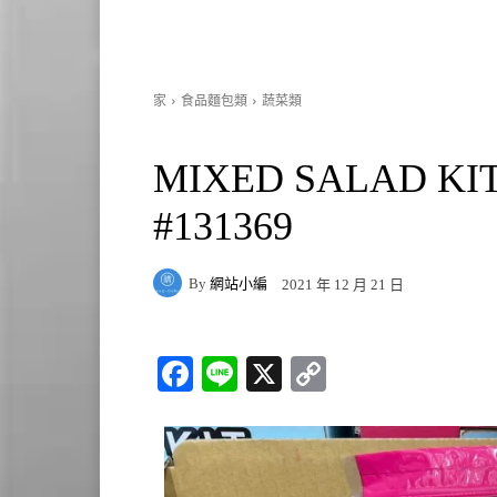
家
食品麵包類
蔬菜類
MIXED SALAD 
#131369
By
網站小編
2021 年 12 月 21 日
Fa
Li
X
C
ce
ne
op
bo
y
ok
Li