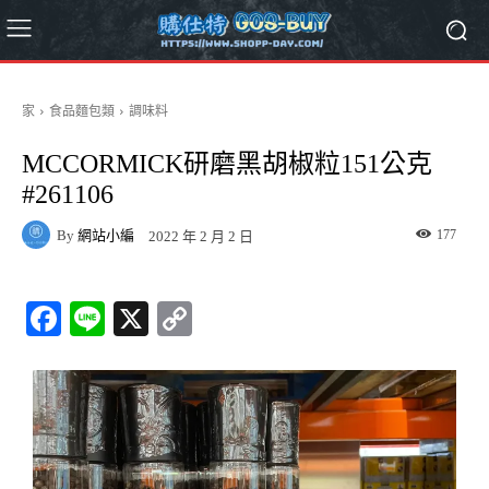
家
食品麵包類
調味料
MCCORMICK研磨黑胡椒粒151公克
#261106
By
網站小編
177
2022 年 2 月 2 日
Fa
Li
X
C
ce
ne
op
bo
y
ok
Li
nk