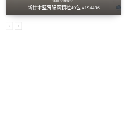
保健品&藥品
新甘木堅胃腸藥顆粒40包 #194496