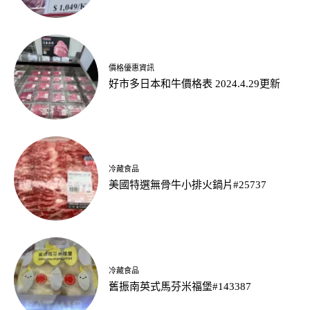
價格優惠資訊
好市多日本和牛價格表 2024.4.29更新
冷藏食品
美國特選無骨牛小排火鍋片#25737
冷藏食品
舊振南英式馬芬米福堡#143387