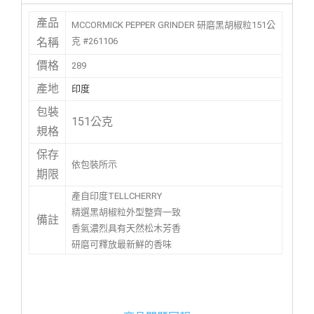
產品
MCCORMICK PEPPER GRINDER 研磨黑胡椒粒151公
克 #261106
名稱
價格
289
產地
印度
包裝
151公克
規格
保存
依包裝所示
期限
產自印度TELLCHERRY
精選黑胡椒粒外型整齊一致
備註
香氣濃烈具有天然松木芳香
研磨可釋放最新鮮的香味