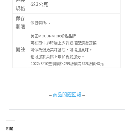
包裝
623公克
規格
保存
依包裝所示
期限
美國MCCORMICK知名品牌
可在煎牛排時灑上少許或搭配清燙蔬菜
備註
可做為蛋捲美味基底，可增加風味。
也可加於菜餚上增加視覺加分。
2022/8/10查價價格299漲價為339漲價40元
→
商品問題回報
←
相關