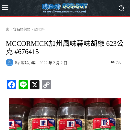
家
食品麵包類
調味料
MCCORMICK加州風味蒜味胡椒 623公
克 #676415
By
網站小編
770
2022 年 2 月 2 日
Fa
Li
X
C
ce
ne
op
bo
y
ok
Li
nk