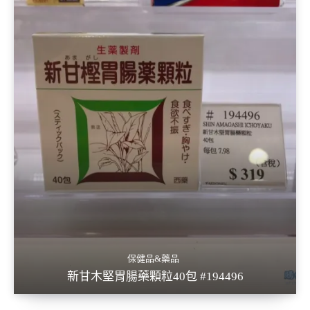
保健品&藥品
新甘木堅胃腸藥顆粒40包 #194496