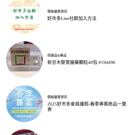
價格優惠資訊
好市多Line社群加入方法
保健品&藥品
新甘木堅胃腸藥顆粒40包 #194496
價格優惠資訊
2025好市多會員護照-春季專案商品一覽
表