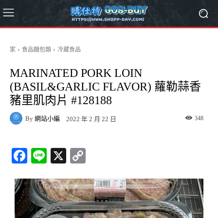
家
食品麵包類
冷藏食品
MARINATED PORK LOIN
(BASIL&GARLIC FLAVOR) 蘿勒蒜香
豬里肌肉片 #128188
By
網站小編
348
2022 年 2 月 22 日
Fa
Li
X
C
ce
ne
op
bo
y
ok
Li