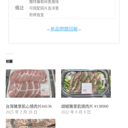
獨特蘿勒蒜香風味
備註
可搭配蒜片及洋蔥
煎烤皆宜
→
商品問題回報
←
相關
台灣豬里肌心燒肉片#4136
胡椒豬里肌燒肉片 #138900
2025 年 2 月 28 日
2022 年 8 月 8 日