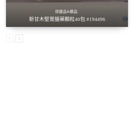
保健品&藥品
新甘木堅胃腸藥顆粒40包 #194496