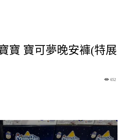
滿意寶寶 寶可夢晚安褲(特展
652