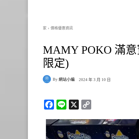
家
價格優惠資訊
MAMY POKO 
限定)
By
網站小編
2024 年 3 月 10 日
Fa
Li
X
C
ce
ne
op
bo
y
ok
Li