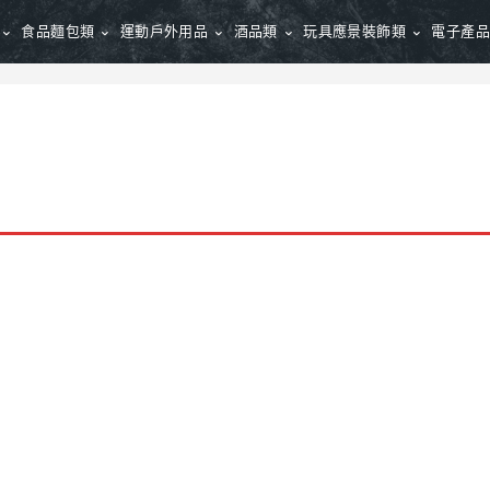
食品麵包類
運動戶外用品
酒品類
玩具應景裝飾類
電子產