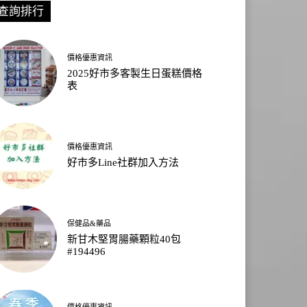
查詢排行
價格優惠資訊
2025好市多客製生日蛋糕價格
表
價格優惠資訊
好市多Line社群加入方法
保健品&藥品
新甘木堅胃腸藥顆粒40包
#194496
價格優惠資訊