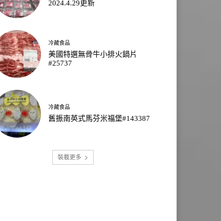
2024.4.29更新
冷藏食品
美國特選無骨牛小排火鍋片
#25737
冷藏食品
舊振南英式馬芬米福堡#143387
裝載更多