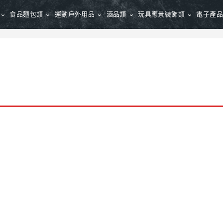
食品麵包類
運動戶外用品
酒品類
玩具應景裝飾類
電子產