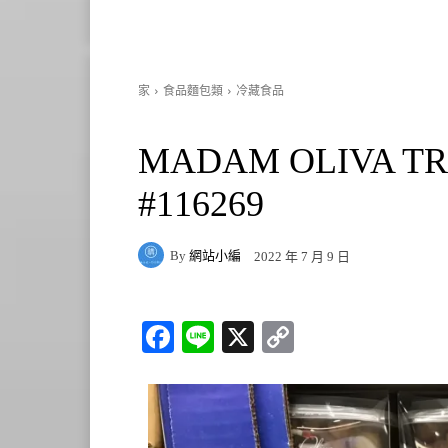
家
食品麵包類
冷藏食品
MADAM OLIVA 
#116269
By
網站小編
2022 年 7 月 9 日
Fa
Li
X
C
ce
ne
op
bo
y
ok
Li