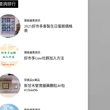
查詢排行
價格優惠資訊
2025好市多客製生日蛋糕價格
表
價格優惠資訊
好市多Line社群加入方法
保健品&藥品
新甘木堅胃腸藥顆粒40包
#194496
價格優惠資訊