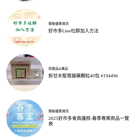
價格優惠資訊
好市多Line社群加入方法
保健品&藥品
新甘木堅胃腸藥顆粒40包 #194496
價格優惠資訊
2025好市多會員護照-春季專案商品一覽
表