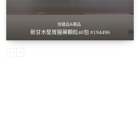
保健品&藥品
新甘木堅胃腸藥顆粒40包 #194496