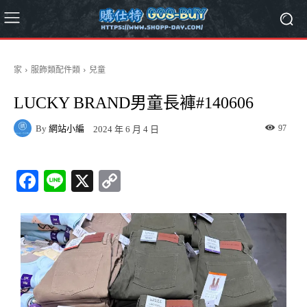
家
服飾類配件類
兒童
LUCKY BRAND男童長褲#140606
By
網站小編
97
2024 年 6 月 4 日
Fa
Li
X
C
ce
ne
op
bo
y
ok
Li
nk