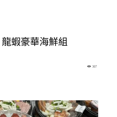
KET 龍蝦豪華海鮮組
307