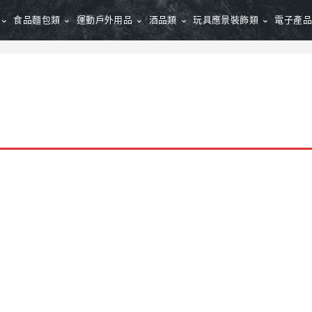
食品麵包類
運動戶外用品
酒品類
玩具應景裝飾類
電子產