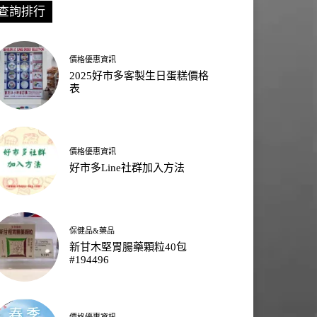
查詢排行
價格優惠資訊
2025好市多客製生日蛋糕價格
表
價格優惠資訊
好市多Line社群加入方法
保健品&藥品
新甘木堅胃腸藥顆粒40包
#194496
價格優惠資訊