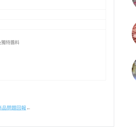
及獨特醬料
商品問題回報
←