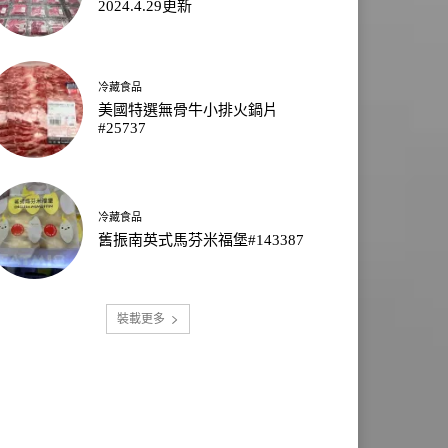
2024.4.29更新
冷藏食品
美國特選無骨牛小排火鍋片
#25737
冷藏食品
舊振南英式馬芬米福堡#143387
裝載更多