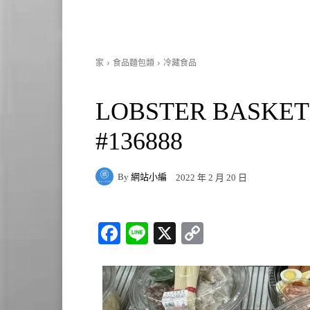
家
食品麵包類
冷藏食品
LOBSTER BAS
#136888
By
網站小編
2022 年 2 月 20 日
Fa
Li
X
C
ce
ne
op
bo
y
ok
Li