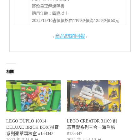
輕鬆易理解說明書
適用年齡：四歲以上
2022/12/16查價價格由1199漲價為1259漲價60元
→
商品問題回報
←
相關
LEGO DUPLO 10914
LEGO CREATOR 31109 創
DELUXE BRICK BOX 得寶
意百變系列三合一海盜船
系列豪華顆粒盒 #133342
#133347
2022 年 3 月 8 日
2022 年 4 月 19 日