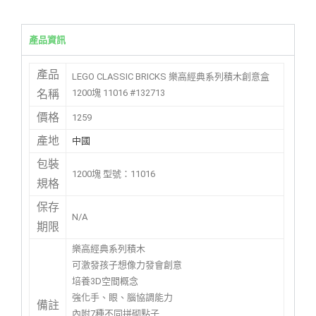
產品資訊
產品
LEGO CLASSIC BRICKS 樂高經典系列積木創意盒
1200塊 11016 #132713
名稱
價格
1259
產地
中國
包裝
1200塊 型號：11016
規格
保存
N/A
期限
樂高經典系列積木
可激發孩子想像力發會創意
培養3D空間概念
強化手、眼、腦協調能力
備註
內附7種不同拼砌點子