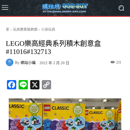
家
玩具應景裝飾類
小孩玩具
LEGO樂高經典系列積木創意盒
#11016#132713
By
網站小編
231
2022 年 2 月 20 日
Fa
Li
X
C
ce
ne
op
bo
y
ok
Li
nk