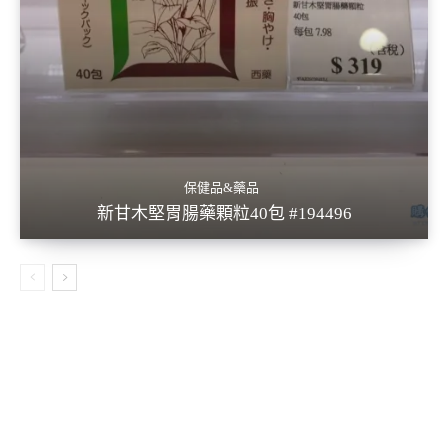
保健品&藥品
新甘木堅胃腸藥顆粒40包 #194496