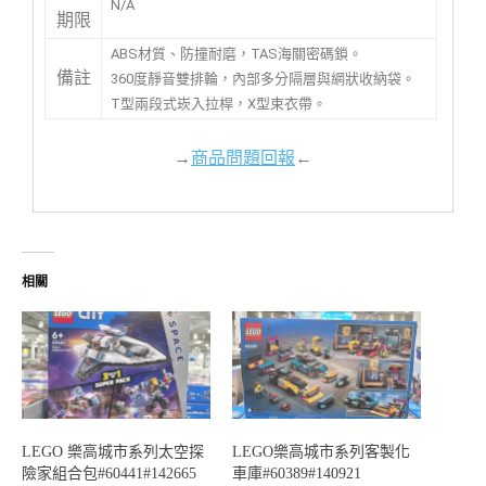
N/A
期限
ABS材質、防撞耐磨，TAS海關密碼鎖。
備註
360度靜音雙排輪，內部多分隔層與網狀收納袋。
T型兩段式崁入拉桿，X型束衣帶。
→
商品問題回報
←
相關
LEGO 樂高城市系列太空探
LEGO樂高城市系列客製化
險家組合包#60441#142665
車庫#60389#140921