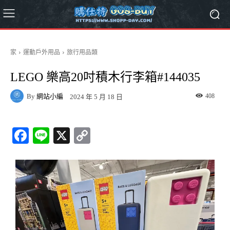
家
運動戶外用品
旅行用品類
LEGO 樂高20吋積木行李箱#144035
By
網站小編
408
2024 年 5 月 18 日
Fa
Li
X
C
ce
ne
op
bo
y
ok
Li
nk