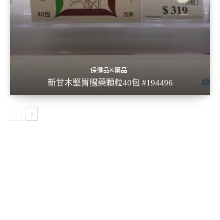
保健品&藥品
新甘木堅胃腸藥顆粒40包 #194496