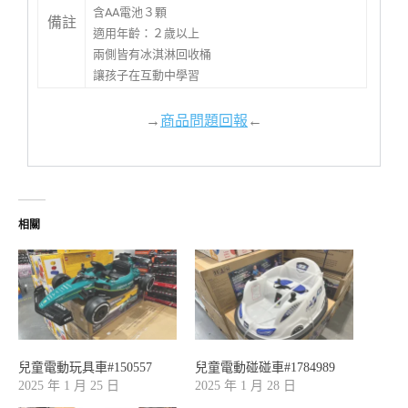
含AA電池３顆
備註
適用年齡：２歲以上
兩側皆有冰淇淋回收桶
讓孩子在互動中學習
→
商品問題回報
←
相關
兒童電動玩具車#150557
兒童電動碰碰車#1784989
2025 年 1 月 25 日
2025 年 1 月 28 日