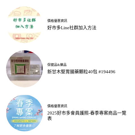
價格優惠資訊
好市多Line社群加入方法
保健品&藥品
新甘木堅胃腸藥顆粒40包 #194496
價格優惠資訊
2025好市多會員護照-春季專案商品一覽
表