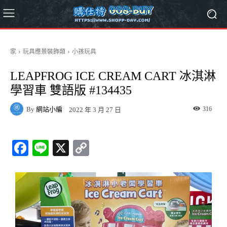
家
玩具應景裝飾類
小孩玩具
LEAPFROG ICE CREAM CART 冰淇淋
學習車 雙語版 #134435
By
網站小編
316
2022 年 3 月 27 日
Fa
Li
X
C
ce
ne
op
bo
y
ok
Li
nk