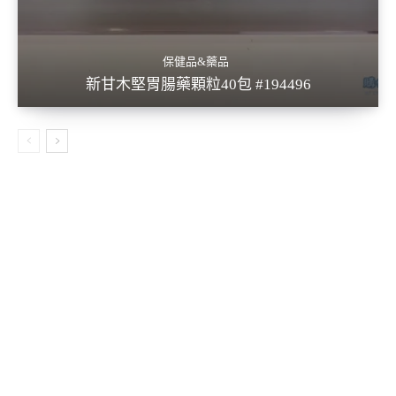
保健品&藥品
新甘木堅胃腸藥顆粒40包 #194496