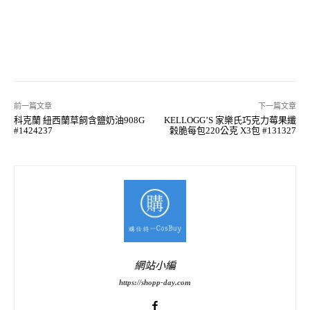
前一篇文章
下一篇文章
科克蘭 紐西蘭草飼含鹽奶油908G
KELLOGG’S 家樂氏巧克力莓果纖
#1424237
榖脆每包220公克 X3包 #131327
網站小編
https://shopp-day.com