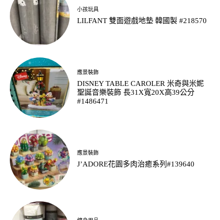
小孩玩具
LILFANT 雙面遊戲地墊 韓國製 #218570
應景裝飾
DISNEY TABLE CAROLER 米奇與米妮
聖誕音樂裝飾 長31X寬20X高39公分
#1486471
應景裝飾
J’ADORE花園多肉治癒系列#139640