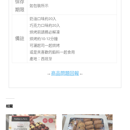
保存
如包裝所示
期限
奶油口味約20入
巧克力口味約20入
烘烤前請務必解凍
備註
烘烤約10-12分鐘
可灑起司一起烘烤
或是夾喜歡的餡料一起食用
產地：西班牙
→
商品問題回報
←
相關