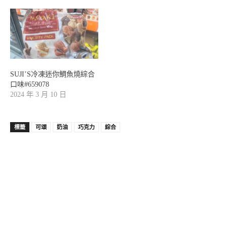
SUJI’S冷凍迷你鯛魚燒綜合
口味#659078
2024 年 3 月 10 日
標籤
可頌
奶油
巧克力
綜合