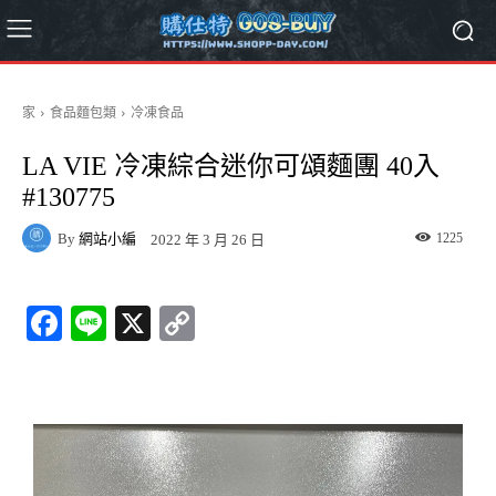
家
食品麵包類
冷凍食品
LA VIE 冷凍綜合迷你可頌麵團 40入
#130775
By
網站小編
1225
2022 年 3 月 26 日
Fa
Li
X
C
ce
ne
op
bo
y
ok
Li
nk