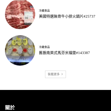
冷藏食品
美國特選無骨牛小排火鍋片#25737
冷藏食品
舊振南英式馬芬米福堡#143387
裝載更多
關於