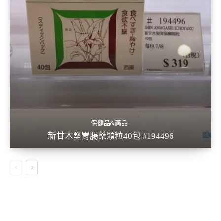
保健品&藥品
新甘木堅胃腸藥顆粒40包 #194496