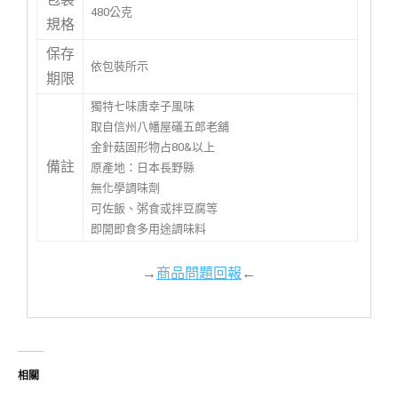
480公克
規格
保存
依包裝所示
期限
獨特七味唐幸子風味
取自信州八幡屋礒五郎老舖
金針菇固形物占80&以上
備註
原產地：日本長野縣
無化學調味劑
可佐飯、粥食或拌豆腐等
即開即食多用途調味料
→
商品問題回報
←
相關