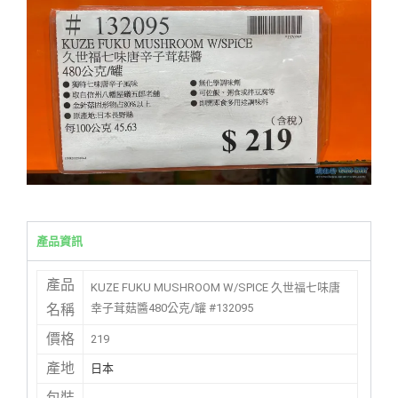
產品資訊
產品
KUZE FUKU MUSHROOM W/SPICE 久世福七味唐
幸子茸菇醬480公克/罐 #132095
名稱
價格
219
產地
日本
包裝