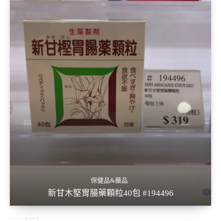
保健品&藥品
新甘木堅胃腸藥顆粒40包 #194496