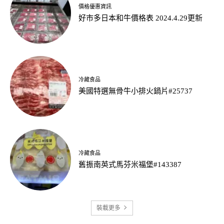
價格優惠資訊
好市多日本和牛價格表 2024.4.29更新
冷藏食品
美國特選無骨牛小排火鍋片#25737
冷藏食品
舊振南英式馬芬米福堡#143387
裝載更多