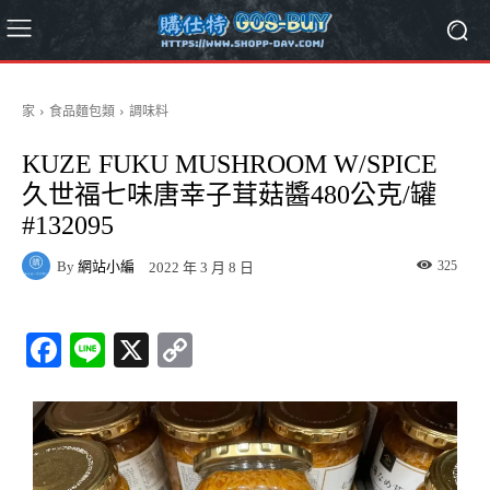
家
食品麵包類
調味料
KUZE FUKU MUSHROOM W/SPICE
久世福七味唐幸子茸菇醬480公克/罐
#132095
By
網站小編
325
2022 年 3 月 8 日
Fa
Li
X
C
ce
ne
op
bo
y
ok
Li