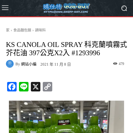
家
食品麵包類
調味料
KS CANOLA OIL SPRAY 科克蘭噴霧式
芥花油 397公克X2入 #1293996
By
網站小編
479
2021 年 11 月 8 日
Fa
Li
X
C
ce
ne
op
bo
y
ok
Li
nk