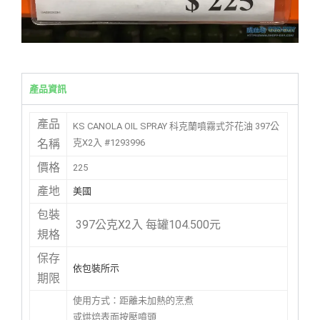
產品資訊
產品
KS CANOLA OIL SPRAY 科克蘭噴霧式芥花油 397公
克X2入 #1293996
名稱
價格
225
產地
美國
包裝
397公克X2入 每罐104.500元
規格
保存
依包裝所示
期限
使用方式：距離未加熱的烹煮
或烘焙表面按壓噴頭