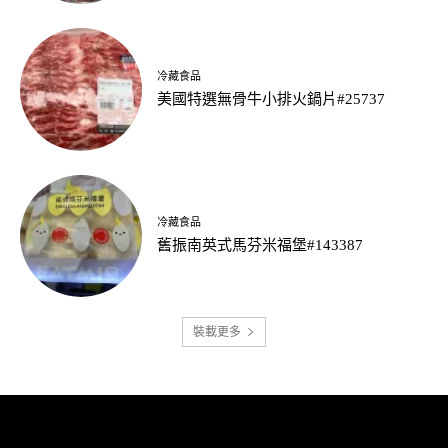
冷藏食品
美國特選無骨牛小排火鍋片#25737
冷藏食品
舊振南英式馬芬米福堡#143387
裝載更多