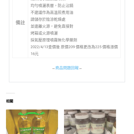
均勻噴灑表層，防止沾鍋
不建議作為高溫煎煮用油
請儲存於陰涼乾燥處
備註
並遠離火源，避免直接對
烤箱或火源噴灑
採氣壓原理噴霧無化學藥劑
2022/4/13查價後 原價209 價格更改為225 價格漲價
16元
→
商品問題回報
←
相關