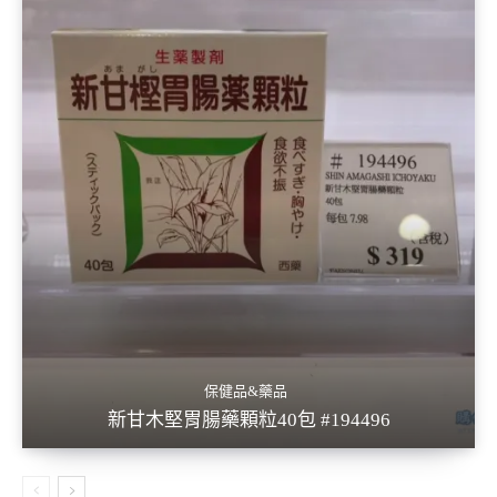
保健品&藥品
新甘木堅胃腸藥顆粒40包 #194496