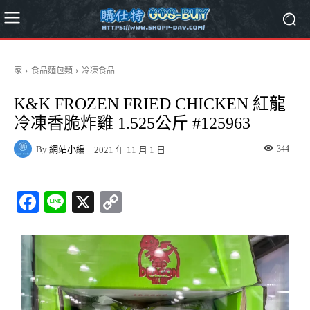
家
食品麵包類
冷凍食品
K&K FROZEN FRIED CHICKEN 紅龍
冷凍香脆炸雞 1.525公斤 #125963
By
網站小編
344
2021 年 11 月 1 日
Fa
Li
X
C
ce
ne
op
bo
y
ok
Li
nk