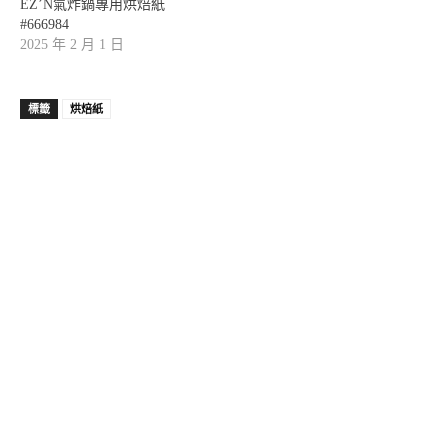
EZ’N氣炸鍋專用烘焙紙
#666984
2025 年 2 月 1 日
標籤
烘焙紙