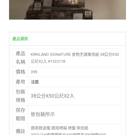
產品資訊
產品
KIRKLAND SIGNATURE 食物烹調專用紙 38公分X50
公尺X2入 #1323118
名稱
價格
399
產地
法國
包裝
38公分X50公尺X2入
規格
保存
依包裝所示
期限
適用微波爐 適用烤箱 烤盤 烘焙紙
備註
2022/7/6查價價格由339漲價為399漲價60元