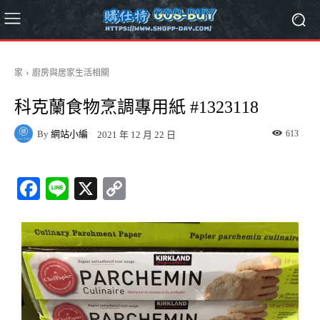
家
廚房與居家生活相關
科克蘭食物烹調專用紙 #1323118
By
網站小編
613
2021 年 12 月 22 日
Fa
Li
X
C
ce
ne
op
bo
y
ok
Li
nk