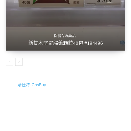
保健品&藥品
新甘木堅胃腸藥顆粒40包 #194496
購仕特-CosBuy