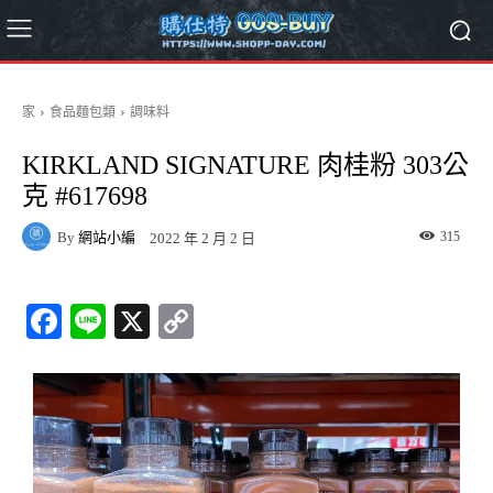
家
食品麵包類
調味料
KIRKLAND SIGNATURE 肉桂粉 303公
克 #617698
By
網站小編
315
2022 年 2 月 2 日
Fa
Li
X
C
ce
ne
op
bo
y
ok
Li
nk