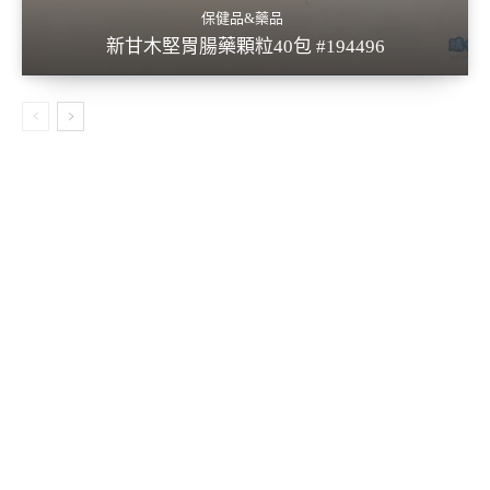
保健品&藥品
新甘木堅胃腸藥顆粒40包 #194496