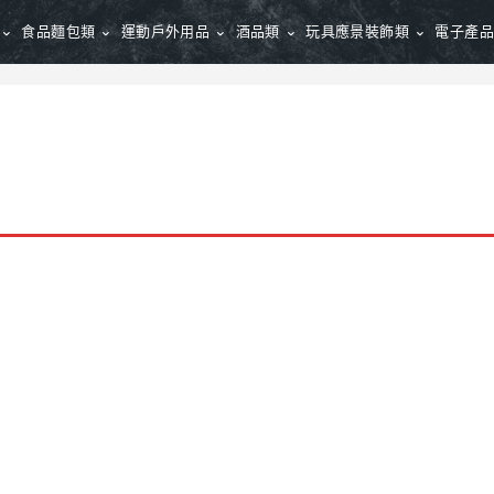
食品麵包類
運動戶外用品
酒品類
玩具應景裝飾類
電子產