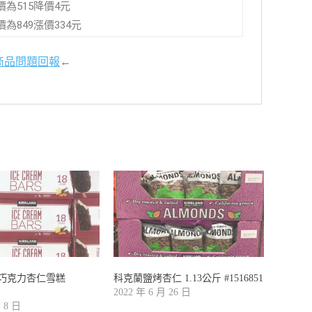
降價為515降價4元
漲價為849漲價334元
商品問題回報
←
巧克力杏仁雪糕
科克蘭鹽烤杏仁 1.13公斤 #1516851
2022 年 6 月 26 日
月 8 日