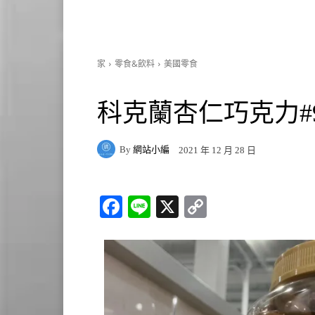
家
零食&飲料
美國零食
科克蘭杏仁巧克力#99
By
網站小編
2021 年 12 月 28 日
Fa
Li
X
C
ce
ne
op
bo
y
ok
Li
nk