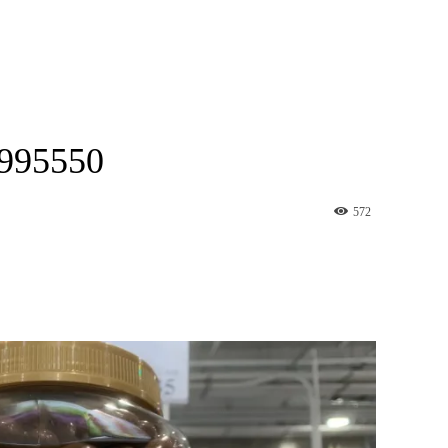
5550
572