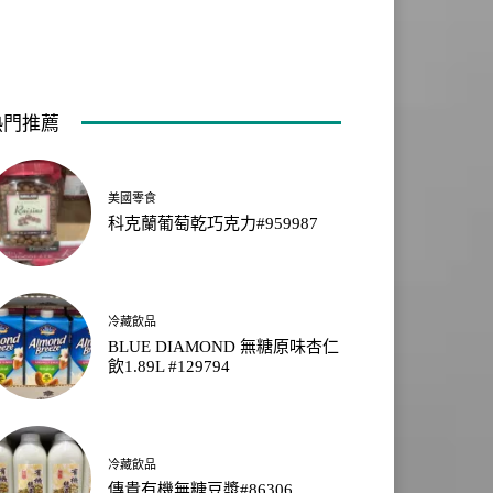
熱門推薦
美國零食
科克蘭葡萄乾巧克力#959987
冷藏飲品
BLUE DIAMOND 無糖原味杏仁
飲1.89L #129794
冷藏飲品
傳貴有機無糖豆漿#86306