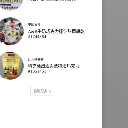
泰國零食
A&R牛奶巧克力迷你甜筒餅乾
#1744884
比利時零食
科克蘭烈酒與波特酒巧克力
#1351451
裝載更多