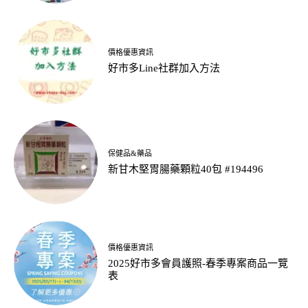
價格優惠資訊
好市多Line社群加入方法
保健品&藥品
新甘木堅胃腸藥顆粒40包 #194496
價格優惠資訊
2025好市多會員護照-春季專案商品一覽
表