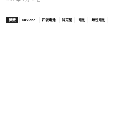
標籤
Kirkland
四號電池
科克蘭
電池
鹼性電池