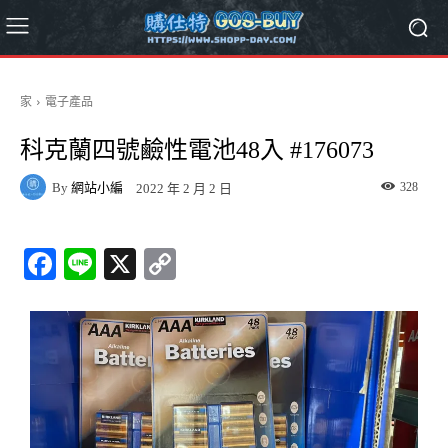
家
電子產品
科克蘭四號鹼性電池48入 #176073
By
網站小編
328
2022 年 2 月 2 日
Fa
Li
X
C
ce
ne
op
bo
y
ok
Li
nk