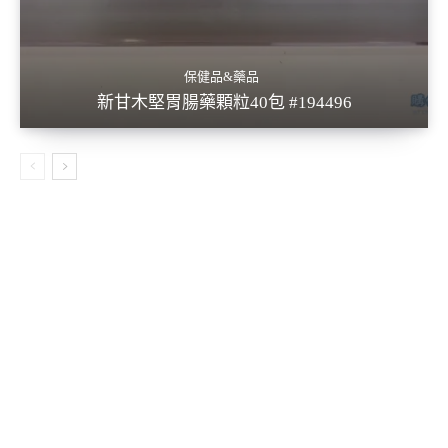
保健品&藥品
新甘木堅胃腸藥顆粒40包 #194496