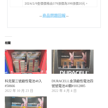
2024/2/9查價價格由379漲價為399漲價20元。
→
商品問題回報
←
相關
科克蘭三號鹼性電池48入
DURACELL金頂鹼性電池四
#50666
號號電池40顆#1012885
2022 年 10 月 23 日
2022 年 4 月 4 日