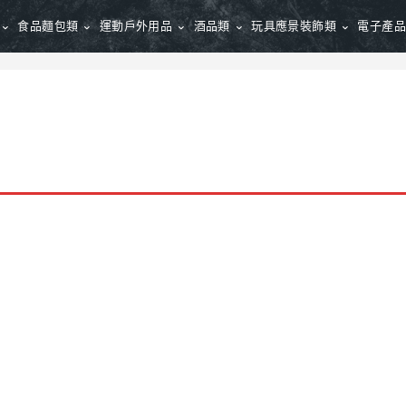
食品麵包類
運動戶外用品
酒品類
玩具應景裝飾類
電子產