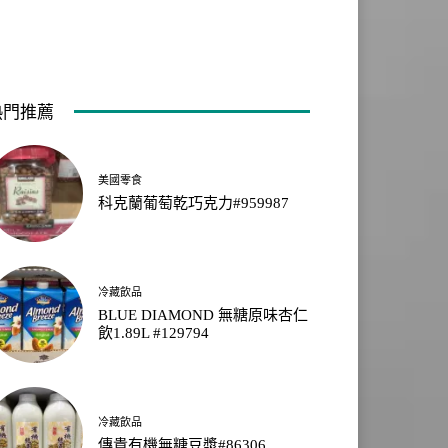
熱門推薦
美國零食
科克蘭葡萄乾巧克力#959987
冷藏飲品
BLUE DIAMOND 無糖原味杏仁
飲1.89L #129794
冷藏飲品
傳貴有機無糖豆漿#86306