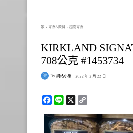
家
零食&飲料
越南零食
KIRKLAND SIG
708公克 #1453734
By
網站小編
2022 年 2 月 22 日
Fa
Li
X
C
ce
ne
op
bo
y
ok
Li