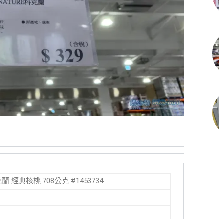
科克蘭 經典核桃 708公克 #1453734