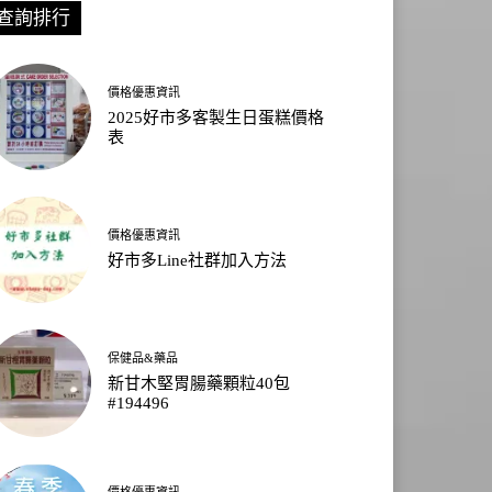
查詢排行
價格優惠資訊
2025好市多客製生日蛋糕價格
表
價格優惠資訊
好市多Line社群加入方法
保健品&藥品
新甘木堅胃腸藥顆粒40包
#194496
價格優惠資訊