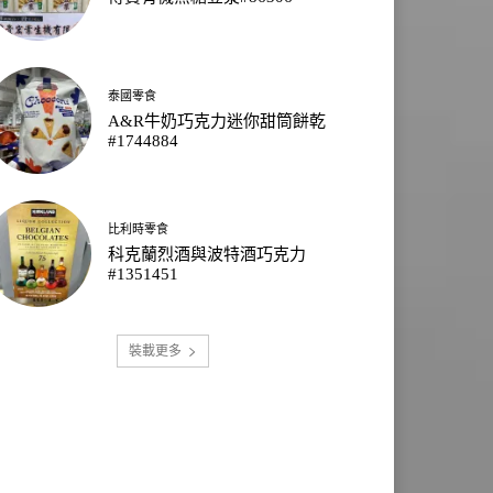
泰國零食
A&R牛奶巧克力迷你甜筒餅乾
#1744884
比利時零食
科克蘭烈酒與波特酒巧克力
#1351451
裝載更多