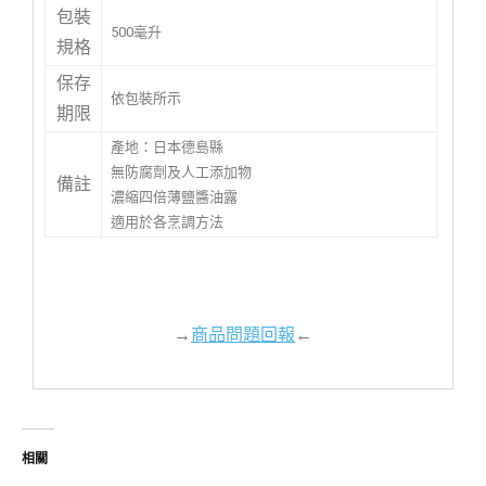
包裝
500毫升
規格
保存
依包裝所示
期限
產地：日本德島縣
無防腐劑及人工添加物
備註
濃縮四倍薄鹽醬油露
適用於各烹調方法
→
商品問題回報
←
相關