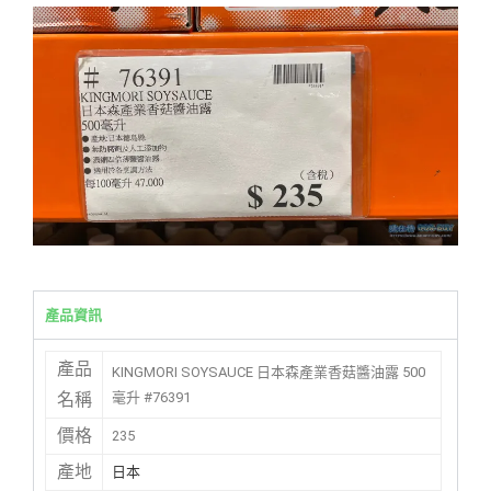
產品資訊
產品
KINGMORI SOYSAUCE 日本森產業香菇醬油露 500
毫升 #76391
名稱
價格
235
產地
日本