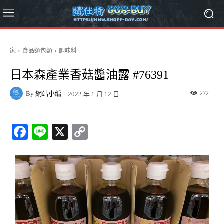
家
食品麵包類
調味料
日本森產業香菇醬油露 #76391
By
網站小編
272
2022 年 1 月 12 日
Fa
Li
X
C
ce
ne
op
bo
y
ok
Li
nk