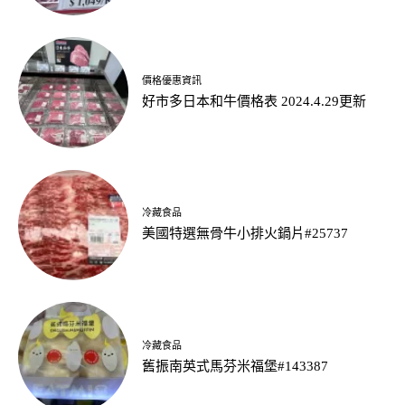
價格優惠資訊
好市多日本和牛價格表 2024.4.29更新
冷藏食品
美國特選無骨牛小排火鍋片#25737
冷藏食品
舊振南英式馬芬米福堡#143387