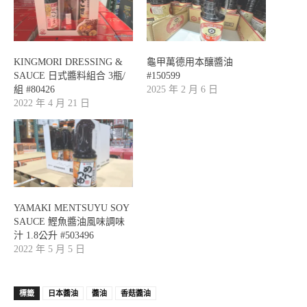
KINGMORI DRESSING &
龜甲萬德用本釀醬油
SAUCE 日式醬料組合 3瓶/
#150599
組 #80426
2025 年 2 月 6 日
2022 年 4 月 21 日
YAMAKI MENTSUYU SOY
SAUCE 鰹魚醬油風味調味
汁 1.8公升 #503496
2022 年 5 月 5 日
標籤
日本醬油
醬油
香菇醬油