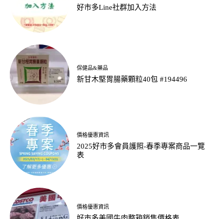
好市多Line社群加入方法
保健品&藥品
新甘木堅胃腸藥顆粒40包 #194496
價格優惠資訊
2025好市多會員護照-春季專案商品一覽
表
價格優惠資訊
好市多美國牛肉整箱銷售價格表