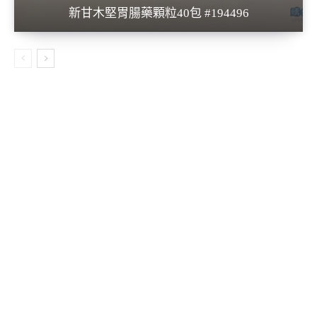
新甘木堅胃腸藥顆粒40包 #194496