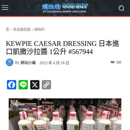
家
食品麵包類
調味料
KEWPIE CAESAR DRESSING 日本進
口凱撒沙拉醬 1公升 #567944
By
網站小編
380
2022 年 4 月 18 日
Fa
Li
X
C
ce
ne
op
bo
y
ok
Li
nk