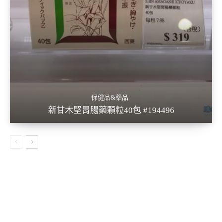
保健品&藥品
新甘木堅胃腸藥顆粒40包 #194496