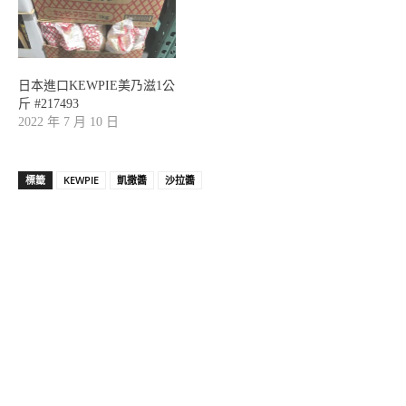
日本進口KEWPIE美乃滋1公
斤 #217493
2022 年 7 月 10 日
標籤
KEWPIE
凱撒醬
沙拉醬