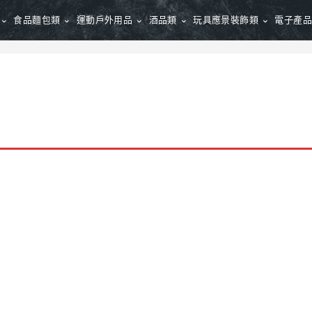
食品麵包類
運動戶外用品
酒品類
玩具應景裝飾類
電子產