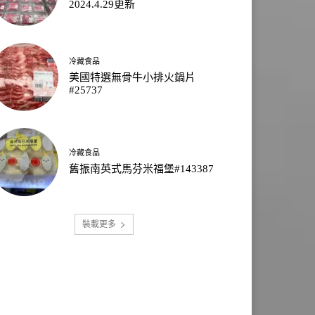
2024.4.29更新
冷藏食品
美國特選無骨牛小排火鍋片
#25737
冷藏食品
舊振南英式馬芬米福堡#143387
裝載更多