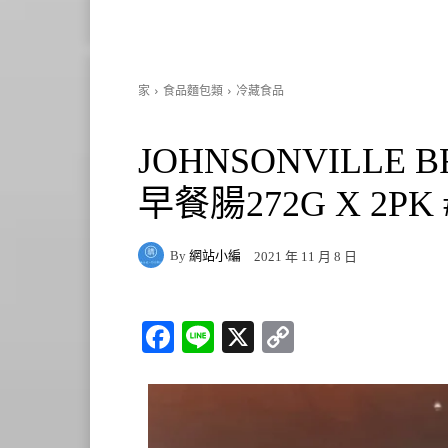
家
食品麵包類
冷藏食品
JOHNSONVILLE B
早餐腸272G X 2PK #
By
網站小編
2021 年 11 月 8 日
Fa
Li
X
C
ce
ne
op
bo
y
ok
Li