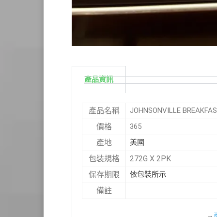
產品資訊
JOHNSONVILLE BREAKFA
產品名稱
365
價格
美國
產地
272G X 2PK
包裝規格
依包裝所示
保存期限
備註
→