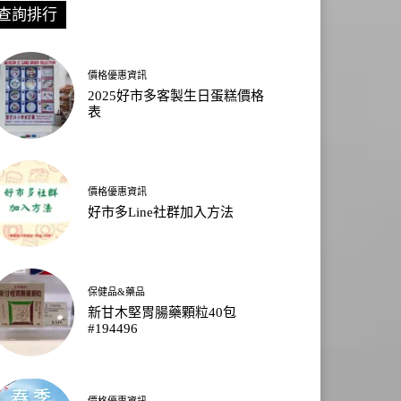
查詢排行
價格優惠資訊
2025好市多客製生日蛋糕價格
表
價格優惠資訊
好市多Line社群加入方法
保健品&藥品
新甘木堅胃腸藥顆粒40包
#194496
價格優惠資訊