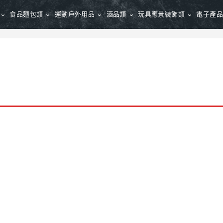
食品麵包類
運動戶外用品
酒品類
玩具應景裝飾類
電子產