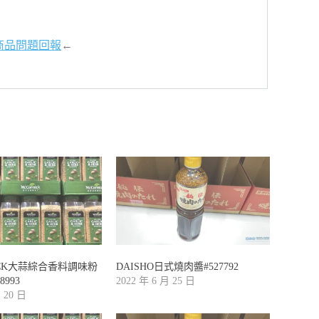
商品問題回報
←
ICK大蒜綜合香料調味粉
DAISHO日式燒肉醬#527792
8993
2022 年 6 月 25 日
月 20 日