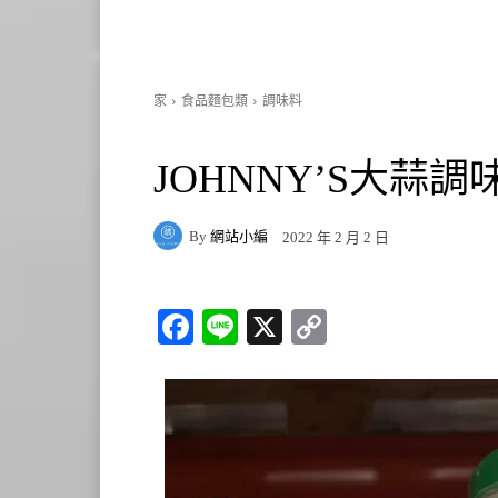
家
食品麵包類
調味料
JOHNNY’S大蒜調味料
By
網站小編
2022 年 2 月 2 日
Fa
Li
X
C
ce
ne
op
bo
y
ok
Li
nk