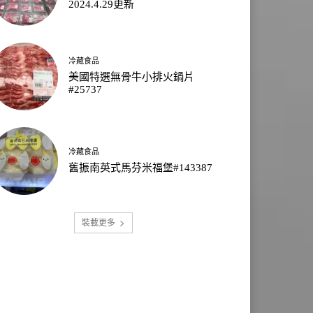
2024.4.29更新
冷藏食品
美國特選無骨牛小排火鍋片
#25737
冷藏食品
舊振南英式馬芬米福堡#143387
裝載更多