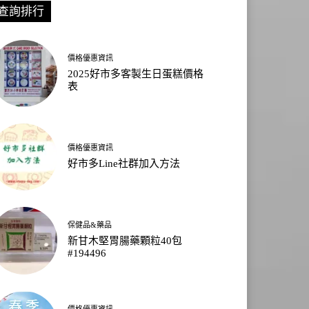
查詢排行
價格優惠資訊
2025好市多客製生日蛋糕價格
表
價格優惠資訊
好市多Line社群加入方法
保健品&藥品
新甘木堅胃腸藥顆粒40包
#194496
價格優惠資訊