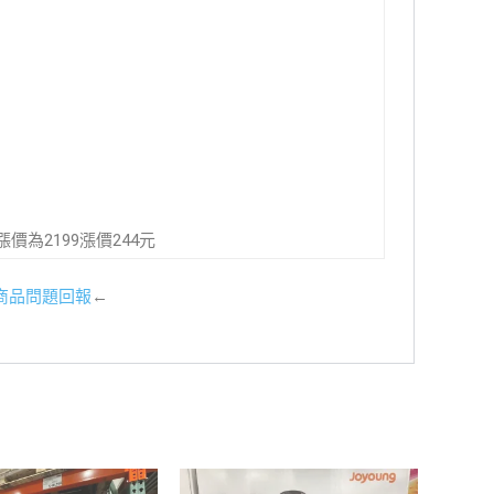
5漲價為2199漲價244元
商品問題回報
←