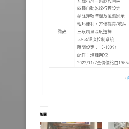
立體出風口擴散範圍廣
四種自動乾燥行程設定
剩餘運轉時間及風溫顯示
輕巧便利，方便攜帶/收納
備註
三段風量溫度選擇
50-65溫度控制系統
時間設定：15-180分
配件：烘鞋架X2
2022/11/7查價價格由195
→
相關