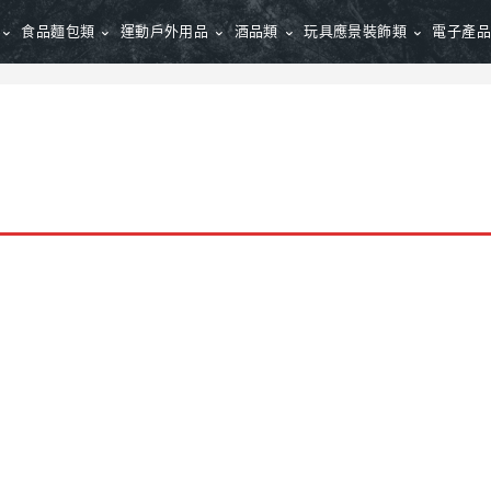
食品麵包類
運動戶外用品
酒品類
玩具應景裝飾類
電子產