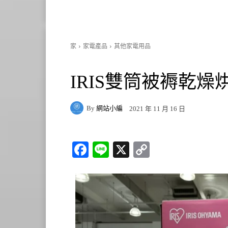
家
家電產品
其他家電用品
IRIS雙筒被褥乾燥烘鞋
By
網站小編
2021 年 11 月 16 日
Fa
Li
X
C
ce
ne
op
bo
y
ok
Li
nk