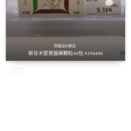
保健品&藥品
新甘木堅胃腸藥顆粒40包 #194496