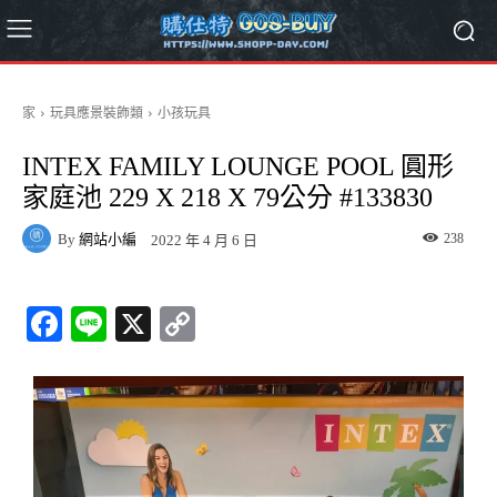
家
玩具應景裝飾類
小孩玩具
INTEX FAMILY LOUNGE POOL 圓形
家庭池 229 X 218 X 79公分 #133830
By
網站小編
238
2022 年 4 月 6 日
Fa
Li
X
C
ce
ne
op
bo
y
ok
Li
nk