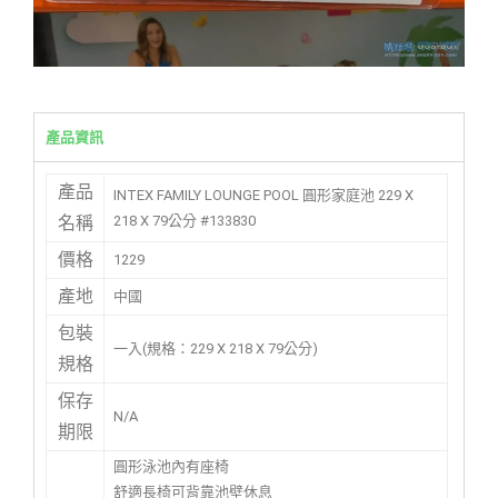
產品資訊
產品
INTEX FAMILY LOUNGE POOL 圓形家庭池 229 X
218 X 79公分 #133830
名稱
價格
1229
產地
中國
包裝
一入(規格：229 X 218 X 79公分)
規格
保存
N/A
期限
圓形泳池內有座椅
舒適長椅可背靠池壁休息