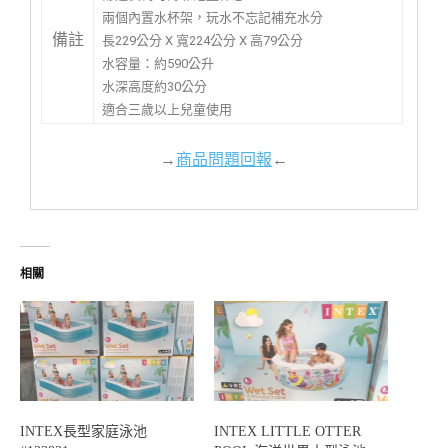
兩個內置水杯架，玩水不忘記補充水分
備註
長229公分 X 寬224公分 X 高79公分
水容量：約590公升
水深高度約30公分
適合三歲以上兒童使用
→
商品問題回報
←
相關
INTEX長型家庭泳池
INTEX LITTLE OTTER