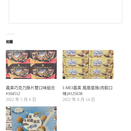
相關
義美巧克力酥片雙口味組合
I-MEI義美 鳳凰蛋捲(肉鬆口
#104512
味)#125638
2022 年 5 月 6 日
2022 年 8 月 14 日