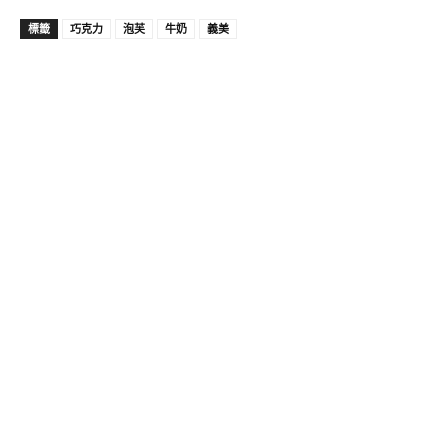
標籤
巧克力
泡芙
牛奶
義美