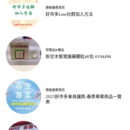
價格優惠資訊
好市多Line社群加入方法
保健品&藥品
新甘木堅胃腸藥顆粒40包 #194496
價格優惠資訊
2025好市多會員護照-春季專案商品一覽
表