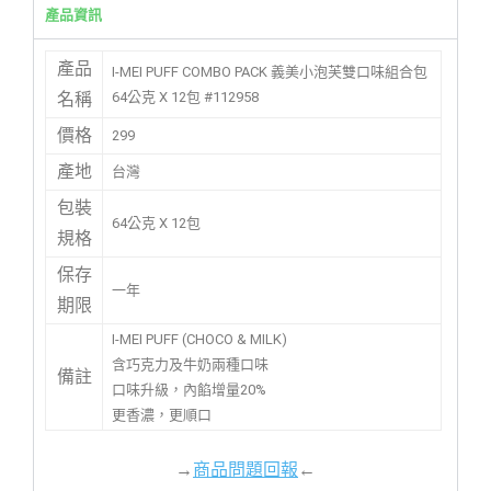
產品資訊
產品
I-MEI PUFF COMBO PACK 義美小泡芙雙口味組合包
64公克 X 12包 #112958
名稱
價格
299
產地
台灣
包裝
64公克 X 12包
規格
保存
一年
期限
I-MEI PUFF (CHOCO & MILK)
含巧克力及牛奶兩種口味
備註
口味升級，內餡增量20%
更香濃，更順口
→
商品問題回報
←