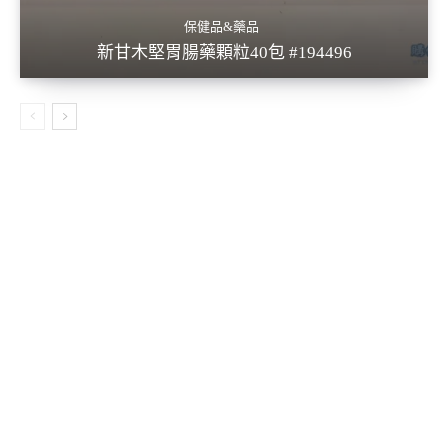
保健品&藥品
新甘木堅胃腸藥顆粒40包 #194496