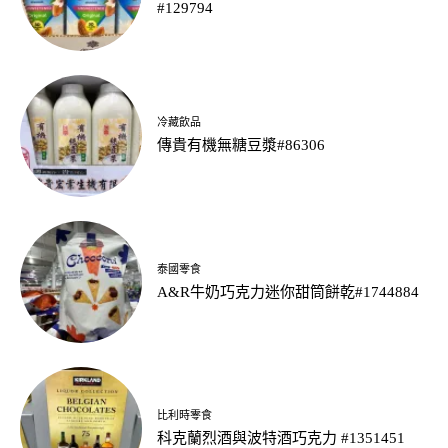
#129794
冷藏飲品
傳貴有機無糖豆漿#86306
泰國零食
A&R牛奶巧克力迷你甜筒餅乾#1744884
比利時零食
科克蘭烈酒與波特酒巧克力 #1351451