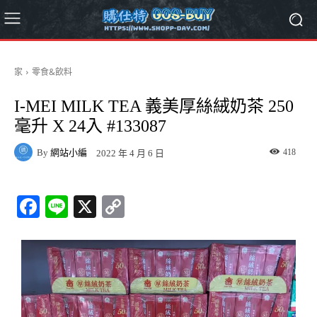
家
零食&飲料
I-MEI MILK TEA 義美厚絲絨奶茶 250
毫升 X 24入 #133087
By
網站小編
418
2022 年 4 月 6 日
Fa
Li
X
C
ce
ne
op
bo
y
ok
Li
nk