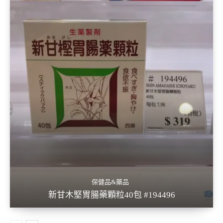
保健品&藥品
新甘木堅胃腸藥顆粒40包 #194496