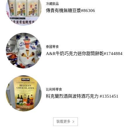
冷藏飲品
傳貴有機無糖豆漿#86306
泰國零食
A&R牛奶巧克力迷你甜筒餅乾#1744884
比利時零食
科克蘭烈酒與波特酒巧克力 #1351451
裝載更多