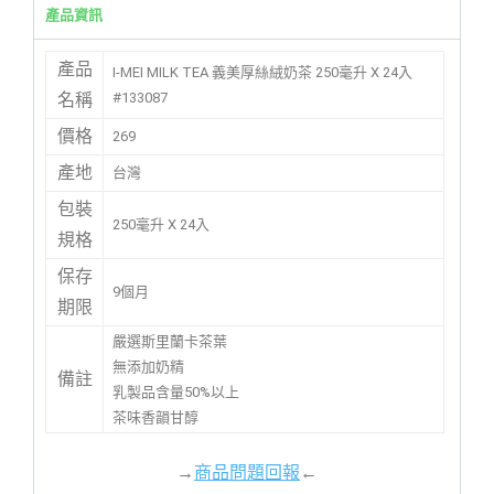
產品資訊
產品
I-MEI MILK TEA 義美厚絲絨奶茶 250毫升 X 24入
#133087
名稱
價格
269
產地
台灣
包裝
250毫升 X 24入
規格
保存
9個月
期限
嚴選斯里蘭卡茶葉
無添加奶精
備註
乳製品含量50%以上
茶味香韻甘醇
→
商品問題回報
←