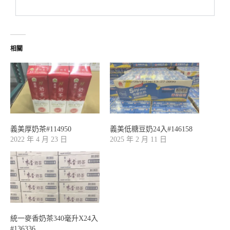
相關
義美厚奶茶#114950
義美低糖豆奶24入#146158
2022 年 4 月 23 日
2025 年 2 月 11 日
統一麥香奶茶340毫升X24入
#136336