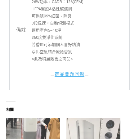
26W功率，CADR：126(CFM)
HEPA醫療&活性碳濾網
可過濾99%細菌、除臭
3段風速，自動偵測模式
備註
適用室內5~10坪
360度雙淨化系統
芳香皿可添加個人喜好精油
淨化空氣結合療癒香氛
※此為特展販售之商品※
→
商品問題回報
←
相關