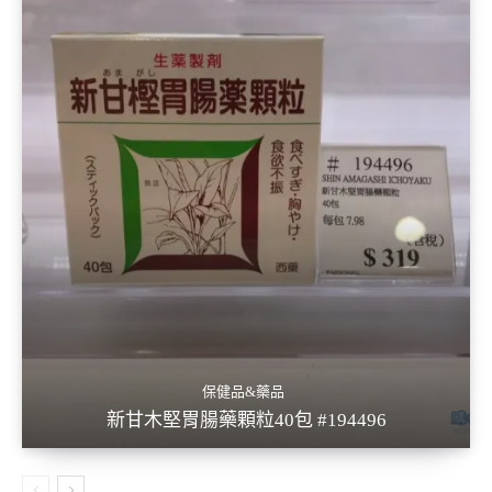
保健品&藥品
新甘木堅胃腸藥顆粒40包 #194496