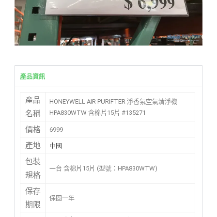
產品資訊
產品
HONEYWELL AIR PURIFTER 淨香氛空氣清淨機
HPA830WTW 含棉片15片 #135271
名稱
價格
6999
產地
中國
包裝
一台 含棉片15片 (型號：HPA830WTW)
規格
保存
保固一年
期限