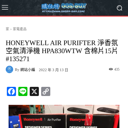
家
家電產品
HONEYWELL AIR PURIFTER 淨香氛
空氣清淨機 HPA830WTW 含棉片15片
#135271
By
網站小編
435
2022 年 3 月 13 日
Fa
Li
X
C
ce
ne
op
bo
y
ok
Li