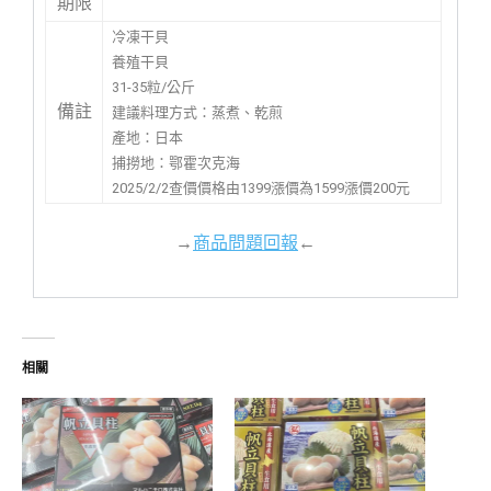
期限
冷凍干貝
養殖干貝
31-35粒/公斤
備註
建議料理方式：蒸煮、乾煎
產地：日本
捕撈地：鄂霍次克海
2025/2/2查價價格由1399漲價為1599漲價200元
→
商品問題回報
←
相關