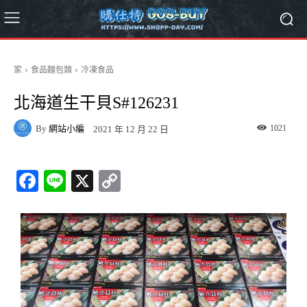
家
食品麵包類
冷凍食品
北海道生干貝S#126231
By
網站小編
1021
2021 年 12 月 22 日
Fa
Li
X
C
ce
ne
op
bo
y
ok
Li
nk