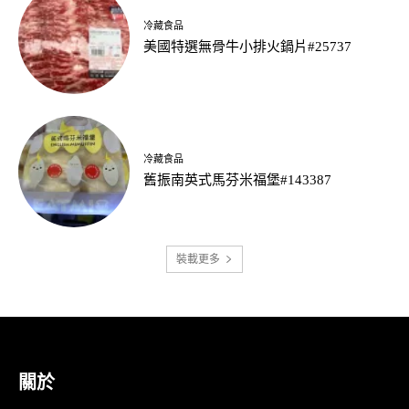
冷藏食品
美國特選無骨牛小排火鍋片#25737
冷藏食品
舊振南英式馬芬米福堡#143387
裝載更多
關於