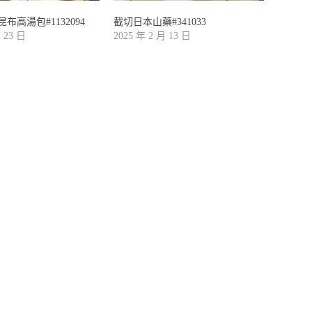
布高湯包#1132094
截切日本山藥#341033
月 23 日
2025 年 2 月 13 日