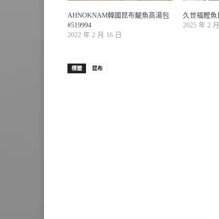
AHNOKNAM韓國昆布鯷魚高湯包
久世福鰹魚昆
#519994
2025 年 2 
2022 年 2 月 16 日
標籤
昆布