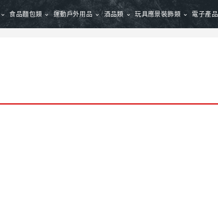
食品麵包類
運動戶外用品
酒品類
玩具應景裝飾類
電子產