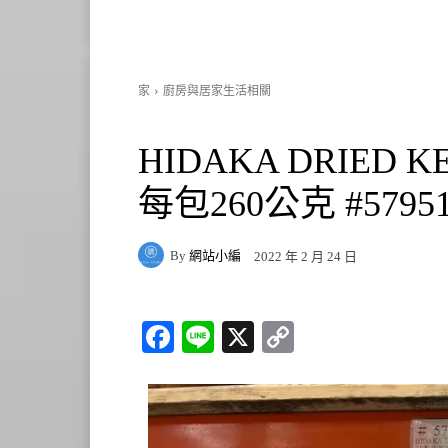
家
廚房與居家生活相關
HIDAKA DRIED
每包260公克 #5795
By
網站小編
2022 年 2 月 24 日
Fa
Li
X
C
ce
ne
op
bo
y
ok
Li