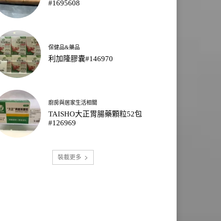
#1695608
保健品&藥品
利加隆膠囊#146970
廚房與居家生活相關
TAISHO大正胃腸藥顆粒52包
#126969
裝載更多