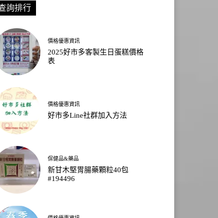
查詢排行
價格優惠資訊
2025好市多客製生日蛋糕價格
表
價格優惠資訊
好市多Line社群加入方法
保健品&藥品
新甘木堅胃腸藥顆粒40包
#194496
價格優惠資訊