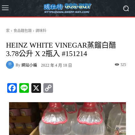
家
食品麵包類
調味料
HEINZ WHITE VINEGAR蒸餾白醋
3.78公升 X 2瓶入 #151214
By
網站小編
525
2022 年 4 月 18 日
Fa
Li
X
C
ce
ne
op
bo
y
ok
Li
nk