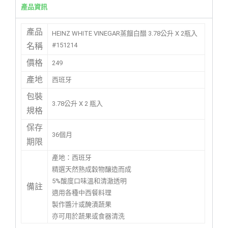
產品資訊
產品
HEINZ WHITE VINEGAR蒸餾白醋 3.78公升 X 2瓶入
#151214
名稱
價格
249
產地
西班牙
包裝
3.78公升 X 2 瓶入
規格
保存
36個月
期限
產地：西班牙
精選天然熟成穀物釀造而成
5%酸度口味溫和清澈透明
備註
適用各種中西餐料理
製作醬汁或醃漬蔬果
亦可用於蔬果或食器清洗