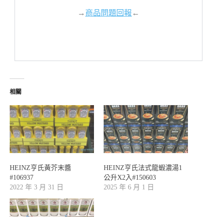
→
商品問題回報
←
相關
HEINZ亨氏黃芥末醬
HEINZ亨氏法式龍蝦濃湯1
#106937
公升X2入#150603
2022 年 3 月 31 日
2025 年 6 月 1 日