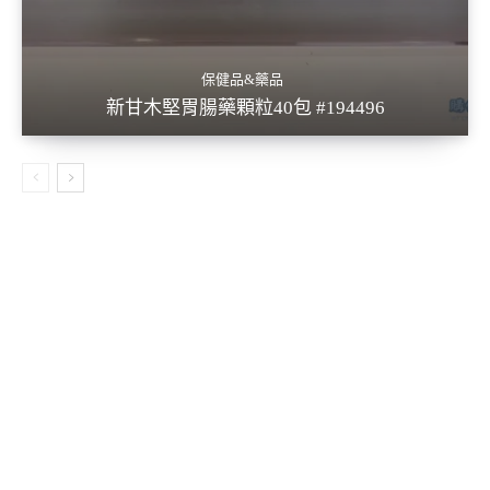
保健品&藥品
新甘木堅胃腸藥顆粒40包 #194496