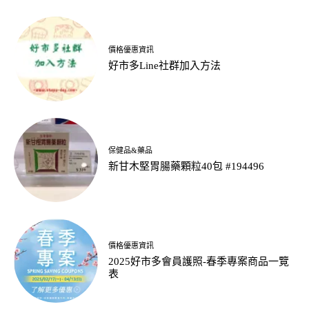
價格優惠資訊
好市多Line社群加入方法
保健品&藥品
新甘木堅胃腸藥顆粒40包 #194496
價格優惠資訊
2025好市多會員護照-春季專案商品一覽
表