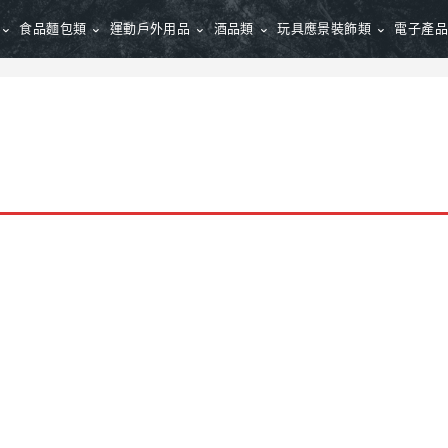
食品麵包類
運動戶外用品
酒品類
玩具應景裝飾類
電子產