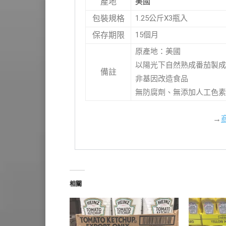
美國
產地
1.25公斤X3瓶入
包裝規格
15個月
保存期限
原產地：美國
以陽光下自然熟成番茄製成
備註
非基因改造食品
無防腐劑、無添加人工色素
→
相關