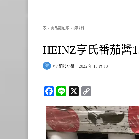
家
食品麵包類
調味料
HEINZ亨氏番茄醬1.
By
網站小編
2022 年 10 月 13 日
Fa
Li
X
C
ce
ne
op
bo
y
ok
Li
nk