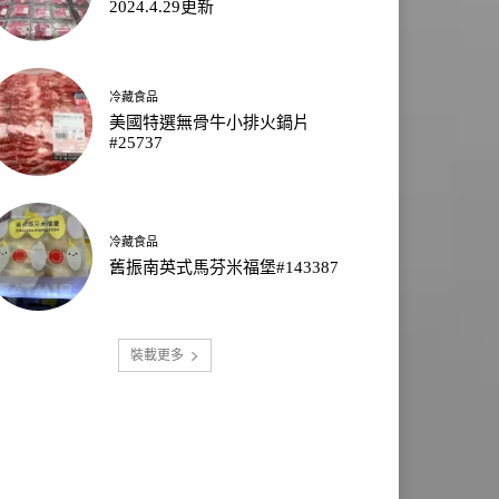
2024.4.29更新
冷藏食品
美國特選無骨牛小排火鍋片
#25737
冷藏食品
舊振南英式馬芬米福堡#143387
裝載更多