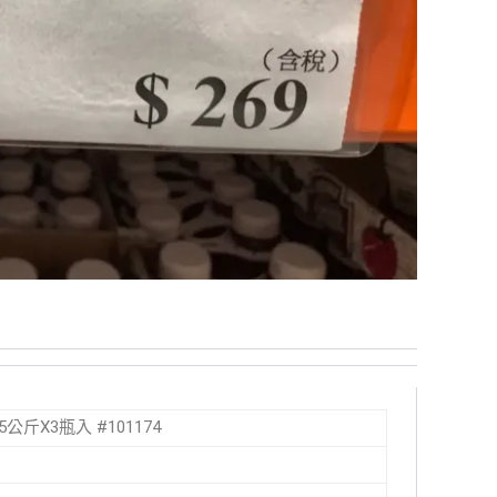
25公斤X3瓶入 #101174