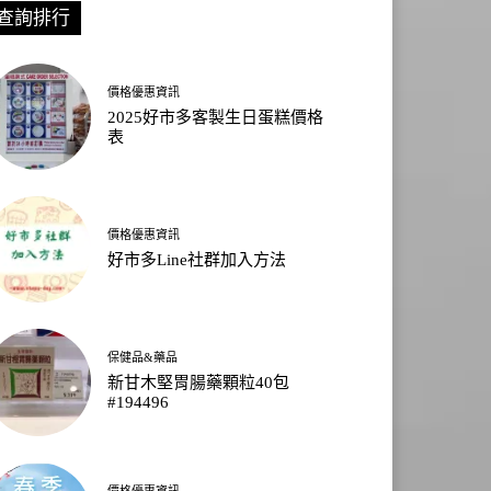
查詢排行
價格優惠資訊
2025好市多客製生日蛋糕價格
表
價格優惠資訊
好市多Line社群加入方法
保健品&藥品
新甘木堅胃腸藥顆粒40包
#194496
價格優惠資訊