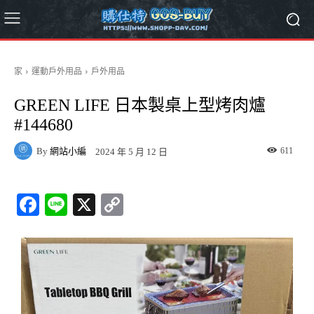
家
運動戶外用品
戶外用品
GREEN LIFE 日本製桌上型烤肉爐
#144680
By
網站小編
611
2024 年 5 月 12 日
Fa
Li
X
C
ce
ne
op
bo
y
ok
Li
nk