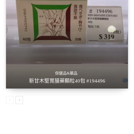
保健品&藥品
新甘木堅胃腸藥顆粒40包 #194496