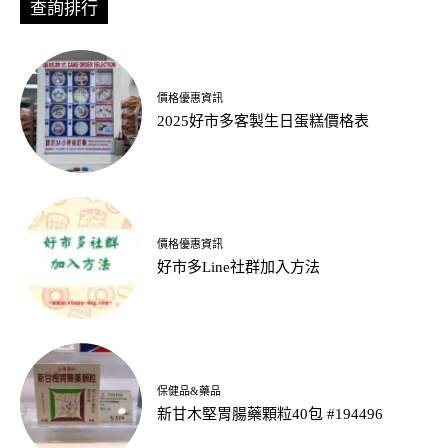
查詢排行
價格優惠資訊
2025好市多客製生日蛋糕價格表
價格優惠資訊
好市多Line社群加入方法
保健品&藥品
新甘木堅胃腸藥顆粒40包 #194496