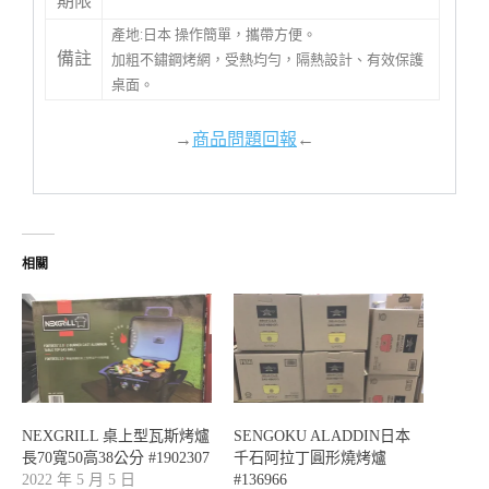
期限
產地:日本 操作簡單，攜帶方便。
備註
加粗不鏽鋼烤網，受熱均勻，隔熱設計、有效保護
桌面。
→
商品問題回報
←
相關
NEXGRILL 桌上型瓦斯烤爐
SENGOKU ALADDIN日本
長70寬50高38公分 #1902307
千石阿拉丁圓形燒烤爐
2022 年 5 月 5 日
#136966