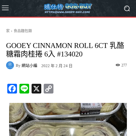
家
食品麵包類
GOOEY CINNAMON ROLL 6CT 乳酪
糖霜肉桂捲 6入 #134020
By
網站小編
277
2022 年 2 月 24 日
Fa
Li
X
C
ce
ne
op
bo
y
ok
Li
nk