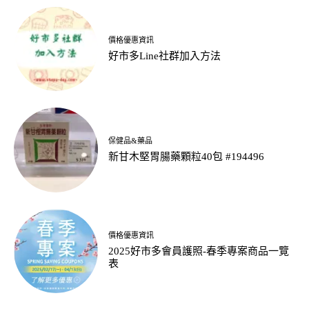
價格優惠資訊
好市多Line社群加入方法
保健品&藥品
新甘木堅胃腸藥顆粒40包 #194496
價格優惠資訊
2025好市多會員護照-春季專案商品一覽
表