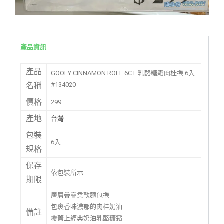
產品資訊
產品
GOOEY CINNAMON ROLL 6CT 乳酪糖霜肉桂捲 6入
#134020
名稱
價格
299
產地
台灣
包裝
6入
規格
保存
依包裝所示
期限
層層疊疊柔軟麵包捲
包裹香味濃郁的肉桂奶油
備註
覆蓋上經典奶油乳酪糖霜