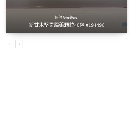
保健品&藥品
新甘木堅胃腸藥顆粒40包 #194496