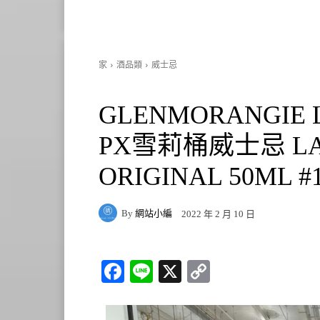
家
酒品類
威士忌
GLENMORANGIE 
PX雪莉桶威士忌 LASA
ORIGINAL 50ML #1
By
網站小編
2022 年 2 月 10 日
Fa
Li
X
C
ce
ne
op
bo
y