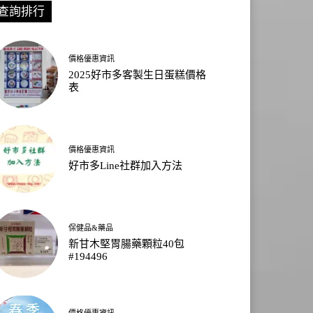
查詢排行
價格優惠資訊
2025好市多客製生日蛋糕價格
表
價格優惠資訊
好市多Line社群加入方法
保健品&藥品
新甘木堅胃腸藥顆粒40包
#194496
價格優惠資訊