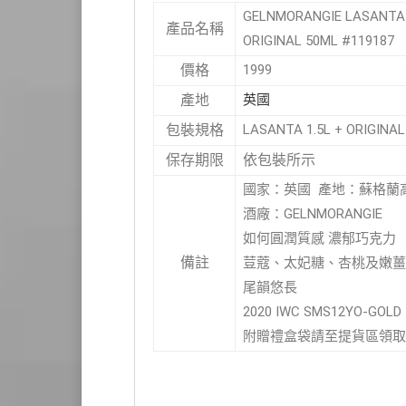
GELNMORANGIE LASANT
產品名稱
ORIGINAL 50ML #119187
1999
價格
英國
產地
LASANTA 1.5L + ORIGINA
包裝規格
依包裝所示
保存期限
國家：英國 產地：蘇格蘭
酒廠：GELNMORANGIE
如何圓潤質感 濃郁巧克力
備註
荳蔻、太妃糖、杏桃及嫩薑
尾韻悠長
2020 IWC SMS12YO-GOLD
附贈禮盒袋請至提貨區領取