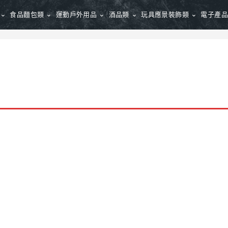
食品麵包類
運動戶外用品
酒品類
玩具應景裝飾類
電子產