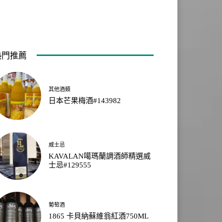
熱門推薦
其他酒類
日本芒果梅酒#143982
威士忌
KAVALAN噶瑪蘭調酒師精選威
士忌#129555
葡萄酒
1865 卡貝納蘇維翁紅酒750ML