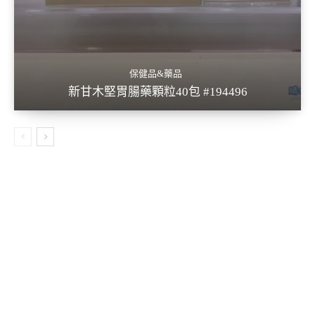
保健品&藥品
新甘木堅胃腸藥顆粒40包 #194496