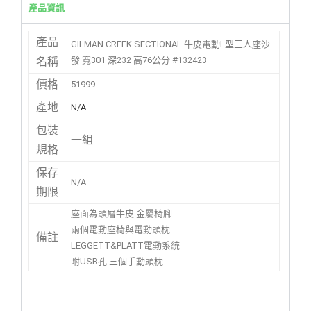
產品資訊
產品
GILMAN CREEK SECTIONAL 牛皮電動L型三人座沙
發 寬301 深232 高76公分 #132423
名稱
價格
51999
產地
N/A
包裝
一組
規格
保存
N/A
期限
座面為頭層牛皮 金屬椅腳
兩個電動座椅與電動頭枕
備註
LEGGETT&PLATT電動系統
附USB孔 三個手動頭枕