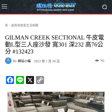
家
廚房與居家生活相關
GILMAN CREEK SECTIONAL 牛皮電
動L型三人座沙發 寬301 深232 高76公
分 #132423
By
網站小編
761
2022 年 1 月 30 日
Fa
Li
X
C
ce
ne
op
bo
y
ok
Li