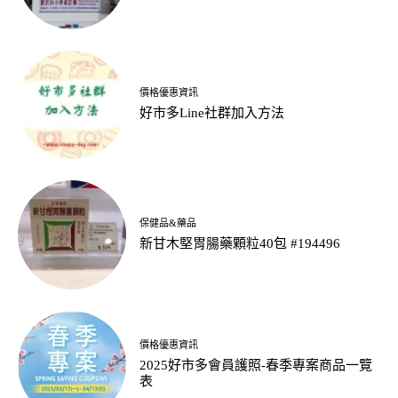
價格優惠資訊
好市多Line社群加入方法
保健品&藥品
新甘木堅胃腸藥顆粒40包 #194496
價格優惠資訊
2025好市多會員護照-春季專案商品一覽
表