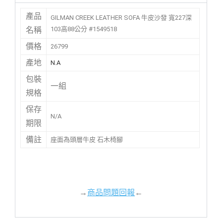
產品
GILMAN CREEK LEATHER SOFA 牛皮沙發 寬227深
103高88公分 #1549518
名稱
價格
26799
產地
N.A
包裝
一組
規格
保存
N/A
期限
備註
座面為頭層牛皮 石木椅腳
→
商品問題回報
←