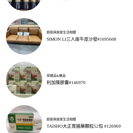
廚房與居家生活相關
SIMON LI三人座牛皮沙發#1695608
保健品&藥品
利加隆膠囊#146970
廚房與居家生活相關
TAISHO大正胃腸藥顆粒52包 #126969