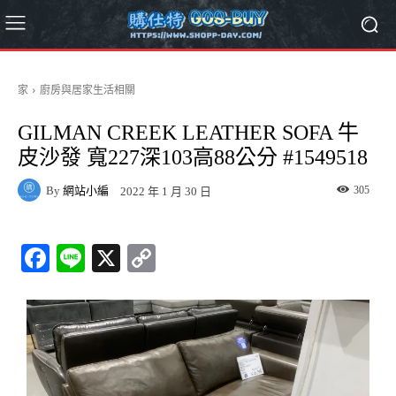
家
廚房與居家生活相關
GILMAN CREEK LEATHER SOFA 牛
皮沙發 寬227深103高88公分 #1549518
By
網站小編
305
2022 年 1 月 30 日
Fa
Li
X
C
ce
ne
op
bo
y
ok
Li
nk