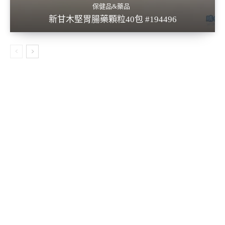
保健品&藥品
新甘木堅胃腸藥顆粒40包 #194496