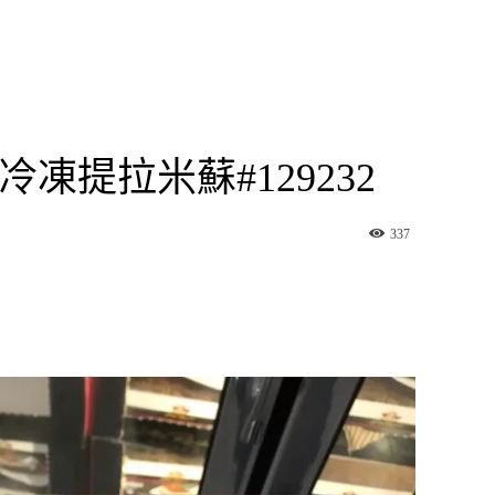
I 冷凍提拉米蘇#129232
337