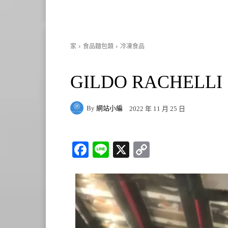
家
食品麵包類
冷凍食品
GILDO RACHELL
By
網站小編
2022 年 11 月 25 日
Fa
Li
X
C
ce
ne
op
bo
y
ok
Li
nk