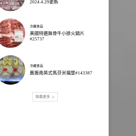
2024.4.29更新
冷藏食品
美國特選無骨牛小排火鍋片
#25737
冷藏食品
舊振南英式馬芬米福堡#143387
裝載更多