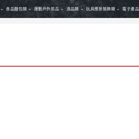
食品麵包類
運動戶外用品
酒品類
玩具應景裝飾類
電子產