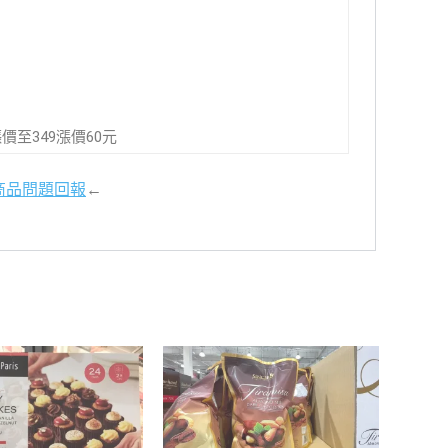
9漲價至349漲價60元
商品問題回報
←