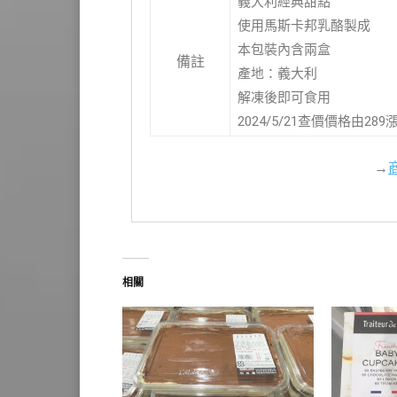
義大利經典甜點
使用馬斯卡邦乳酪製成
本包裝內含兩盒
備註
產地：義大利
解凍後即可食用
2024/5/21查價價格由28
→
相關