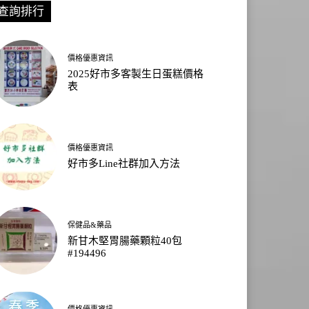
查詢排行
價格優惠資訊
2025好市多客製生日蛋糕價格
表
價格優惠資訊
好市多Line社群加入方法
保健品&藥品
新甘木堅胃腸藥顆粒40包
#194496
價格優惠資訊