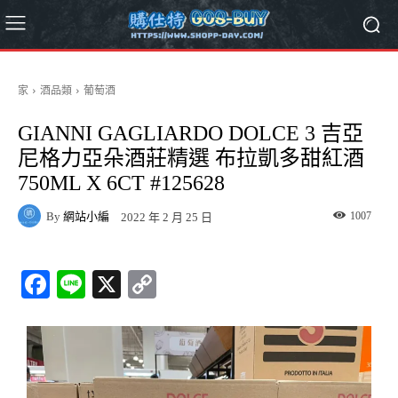
家
酒品類
葡萄酒
GIANNI GAGLIARDO DOLCE 3 吉亞
尼格力亞朵酒莊精選 布拉凱多甜紅酒
750ML X 6CT #125628
By
網站小編
1007
2022 年 2 月 25 日
Fa
Li
X
C
ce
ne
op
bo
y
ok
Li