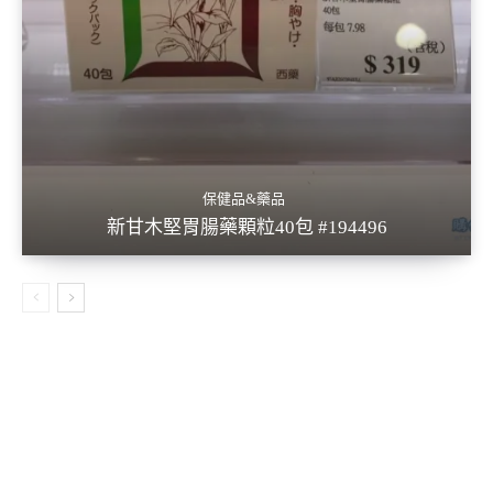
保健品&藥品
新甘木堅胃腸藥顆粒40包 #194496