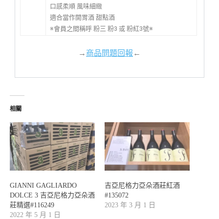
口感柔順 風味細緻
適合當作開胃酒 甜點酒
※會員之間稱呼 粉三 粉3 或 粉紅3號※
→
商品問題回報
←
相關
GIANNI GAGLIARDO
吉亞尼格力亞朵酒莊紅酒
DOLCE 3 吉亞尼格力亞朵酒
#135072
莊精選#116249
2023 年 3 月 1 日
2022 年 5 月 1 日