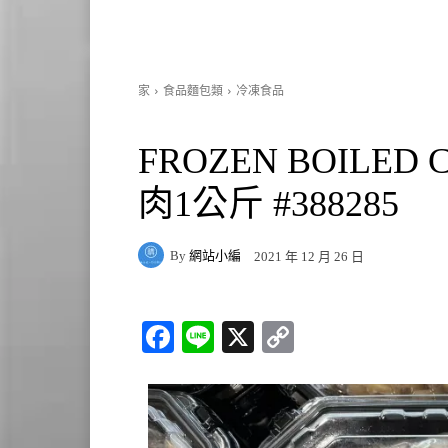
家
食品麵包類
冷凍食品
FROZEN BOILED
肉1公斤 #388285
By
網站小編
2021 年 12 月 26 日
Fa
Li
X
C
ce
ne
op
bo
y
ok
Li