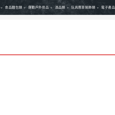
食品麵包類
運動戶外用品
酒品類
玩具應景裝飾類
電子產