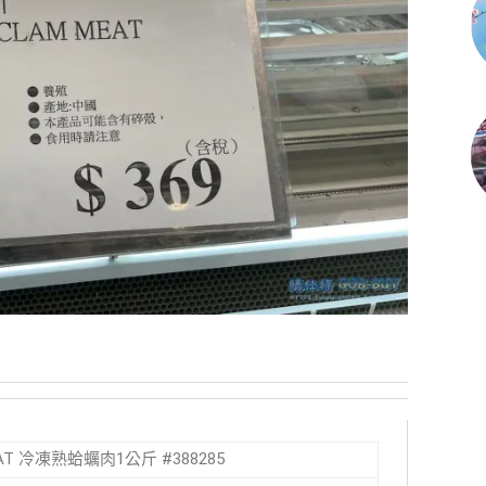
MEAT 冷凍熟蛤蠣肉1公斤 #388285