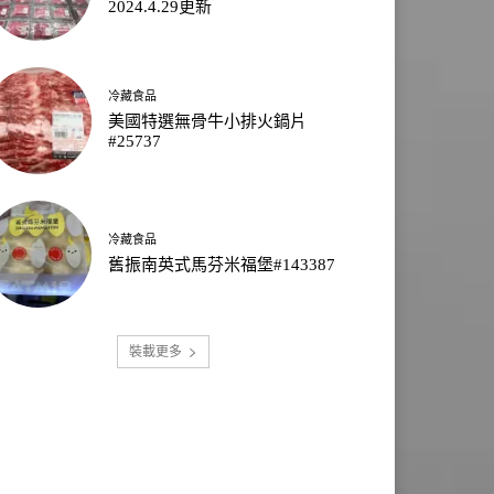
2024.4.29更新
冷藏食品
美國特選無骨牛小排火鍋片
#25737
冷藏食品
舊振南英式馬芬米福堡#143387
裝載更多