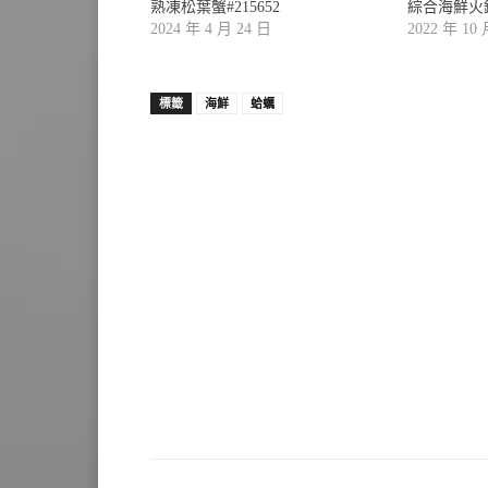
熟凍松葉蟹#215652
綜合海鮮火鍋組
2024 年 4 月 24 日
2022 年 10
標籤
海鮮
蛤蠣