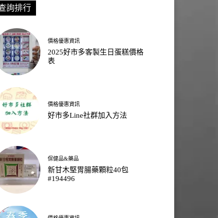
查詢排行
價格優惠資訊
2025好市多客製生日蛋糕價格
表
價格優惠資訊
好市多Line社群加入方法
保健品&藥品
新甘木堅胃腸藥顆粒40包
#194496
價格優惠資訊