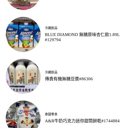
冷藏飲品
BLUE DIAMOND 無糖原味杏仁飲1.89L
#129794
冷藏飲品
傳貴有機無糖豆漿#86306
泰國零食
A&R牛奶巧克力迷你甜筒餅乾#1744884