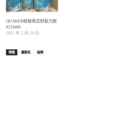
QUAKER桂格奇亞籽穀力飲
#133400
2022 年 2 月 24 日
標籤
優酪乳
福樂