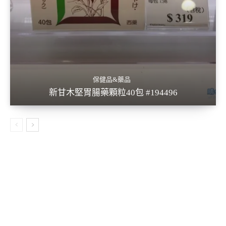
保健品&藥品
新甘木堅胃腸藥顆粒40包 #194496