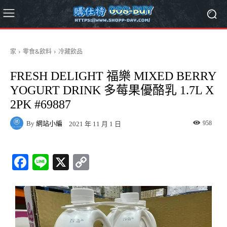
家
零食&飲料
冷藏飲品
FRESH DELIGHT 福樂 MIXED BERRY
YOGURT DRINK 多莓果優酪乳 1.7L X
2PK #69887
By
網站小編
958
2021 年 11 月 1 日
Fa
Li
X
C
ce
ne
op
bo
y
ok
Li