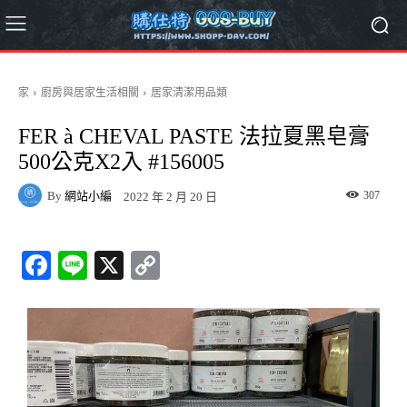
家
廚房與居家生活相關
居家清潔用品類
FER à CHEVAL PASTE 法拉夏黑皂膏
500公克X2入 #156005
By
網站小編
307
2022 年 2 月 20 日
Fa
Li
X
C
ce
ne
op
bo
y
ok
Li
nk