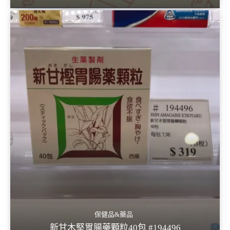
保健品&藥品
新甘木堅胃腸藥顆粒40包 #194496