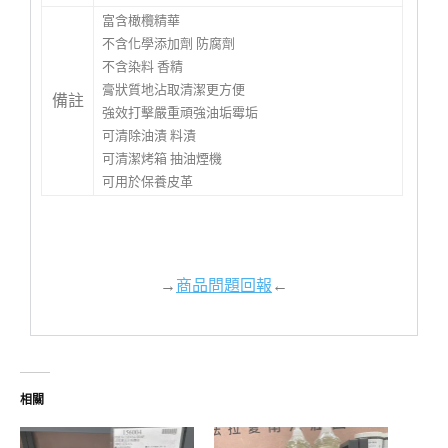
富含橄欖精華
不含化學添加劑 防腐劑
不含染料 香精
膏狀質地沾取清潔更方便
備註
強效打擊嚴重頑強油垢霉垢
可清除油漬 料漬
可清潔烤箱 抽油煙機
可用於保養皮革
→
商品問題回報
←
相關