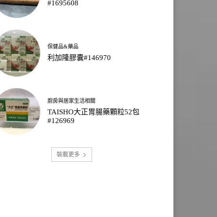
#1695608
保健品&藥品
利加隆膠囊#146970
廚房與居家生活相關
TAISHO大正胃腸藥顆粒52包
#126969
裝載更多