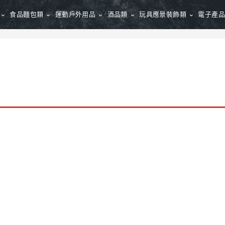
食品麵包類
運動戶外用品
酒品類
玩具應景裝飾類
電子產