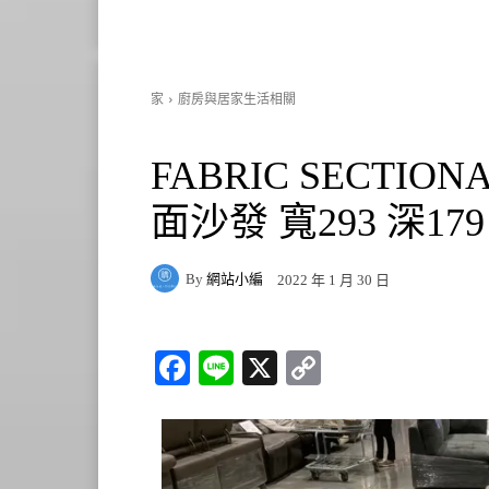
家
廚房與居家生活相關
FABRIC SECTIO
面沙發 寬293 深179 
By
網站小編
2022 年 1 月 30 日
Fa
Li
X
C
ce
ne
op
bo
y
ok
Li