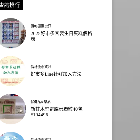
查詢排行
價格優惠資訊
2025好市多客製生日蛋糕價格
表
價格優惠資訊
好市多Line社群加入方法
保健品&藥品
新甘木堅胃腸藥顆粒40包
#194496
價格優惠資訊