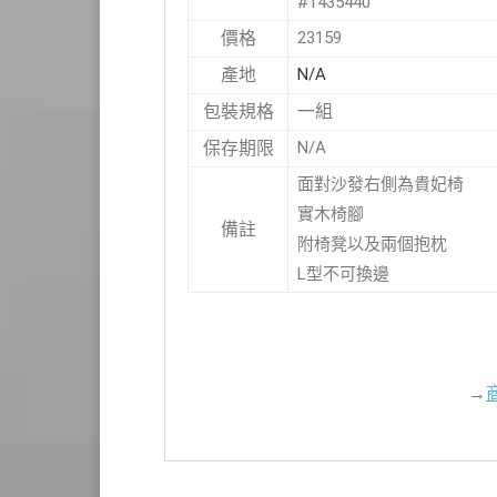
#1435440
23159
價格
N/A
產地
一組
包裝規格
N/A
保存期限
面對沙發右側為貴妃椅
實木椅腳
備註
附椅凳以及兩個抱枕
L型不可換邊
→