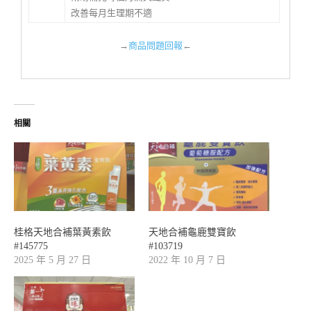
改善每月生理期不適
→
商品問題回報
←
相關
桂格天地合補葉黃素飲
天地合補龜鹿雙寶飲
#145775
#103719
2025 年 5 月 27 日
2022 年 10 月 7 日