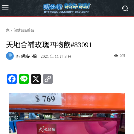
家
保健品&藥品
天地合補玫瑰四物飲#83091
By
網站小編
205
2021 年 11 月 3 日
Fa
Li
X
C
ce
ne
op
bo
y
ok
Li
nk