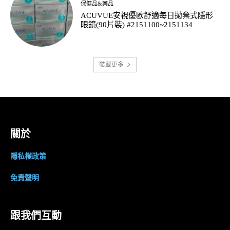
保健品&藥品
ACUVUE安視優歐舒適每日拋棄式隱形
眼鏡(90片裝) #2151100~2151134
裝載更多
關於
隱私權政策
免責聲明
跟我們互動