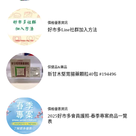
價格優惠資訊
好市多Line社群加入方法
保健品&藥品
新甘木堅胃腸藥顆粒40包 #194496
價格優惠資訊
2025好市多會員護照-春季專案商品一覽
表