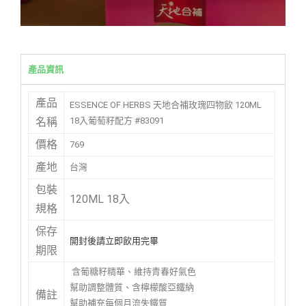
產品資訊
產品
ESSENCE OF HERBS 天地合補玫瑰四物飲 120ML
18入葡萄籽配方 #83091
名稱
價格
769
產地
台灣
包裝
120ML 18入
規格
保存
開封後請立即飲用完畢
期限
含葡糖籽精華、維持青春好氣色
幫助調整體質、含檸檬酸亞鐵納
備註
幫助補充每個月流失鐵質