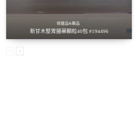
保健品&藥品
新甘木堅胃腸藥顆粒40包 #194496