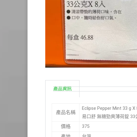
產品資訊
Eclipse Pepper Mint 33 g X
產品名稱
易口舒 無糖勁爽薄荷錠 33公克
375
價格
台灣
產地