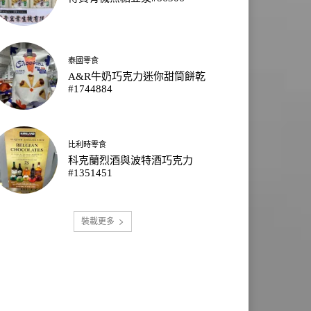
泰國零食
A&R牛奶巧克力迷你甜筒餅乾
#1744884
比利時零食
科克蘭烈酒與波特酒巧克力
#1351451
裝載更多