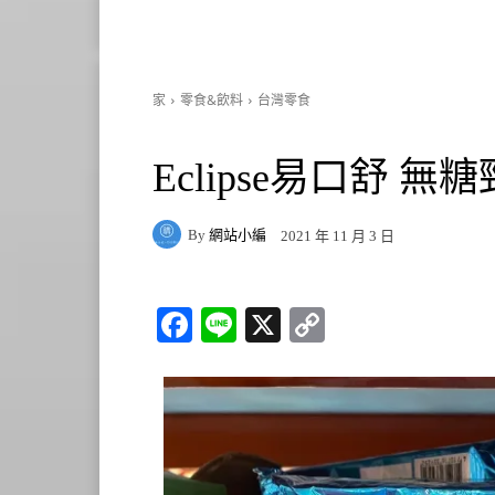
家
零食&飲料
台灣零食
Eclipse易口舒 無糖
By
網站小編
2021 年 11 月 3 日
Fa
Li
X
C
ce
ne
op
bo
y
ok
Li
nk