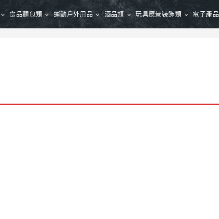
食品麵包類
運動戶外用品
酒品類
玩具應景裝飾類
電子產