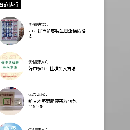
查詢排行
價格優惠資訊
2025好市多客製生日蛋糕價格
表
價格優惠資訊
好市多Line社群加入方法
保健品&藥品
新甘木堅胃腸藥顆粒40包
#194496
價格優惠資訊