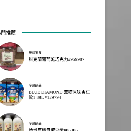
熱門推薦
美國零食
科克蘭葡萄乾巧克力#959987
冷藏飲品
BLUE DIAMOND 無糖原味杏仁
飲1.89L #129794
冷藏飲品
傳貴有機無糖豆漿#86306