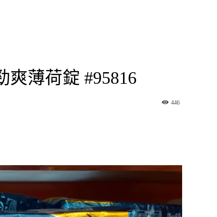
勁爽薄荷錠 #95816
446