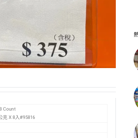
 8 Count
 X 8入#95816