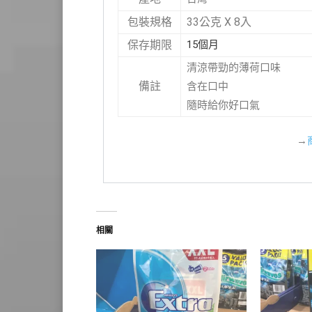
33公克 X 8入
包裝規格
15個月
保存期限
清涼帶勁的薄荷口味
備註
含在口中
隨時給你好口氣
→
相關