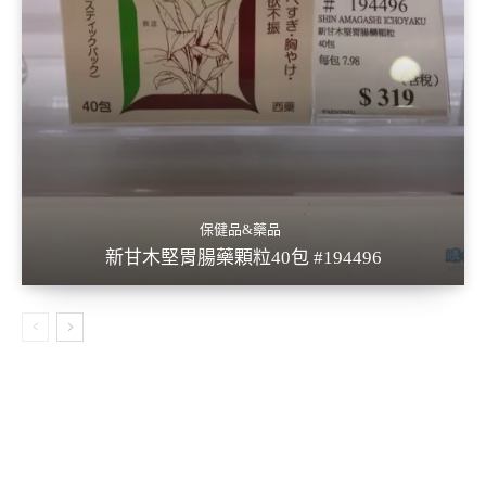
保健品&藥品
新甘木堅胃腸藥顆粒40包 #194496