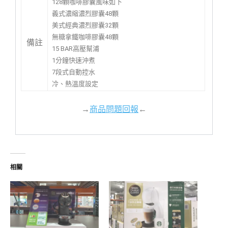
128顆咖啡膠囊風味如下
義式濃縮濃烈膠囊48顆
美式經典濃烈膠囊32顆
無糖拿鐵咖啡膠囊48顆
備註
15 BAR高壓幫浦
1分鐘快速沖煮
7段式自動控水
冷、熱溫度設定
→
商品問題回報
←
相關