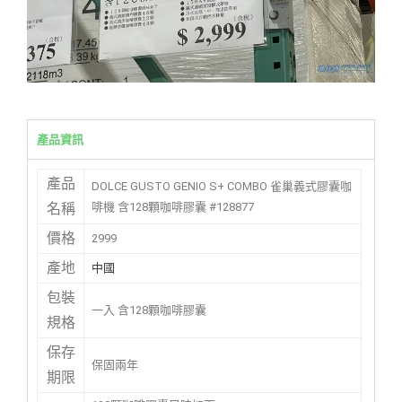
產品資訊
產品
DOLCE GUSTO GENIO S+ COMBO 雀巢義式膠囊咖
啡機 含128顆咖啡膠囊 #128877
名稱
價格
2999
產地
中國
包裝
一入 含128顆咖啡膠囊
規格
保存
保固兩年
期限