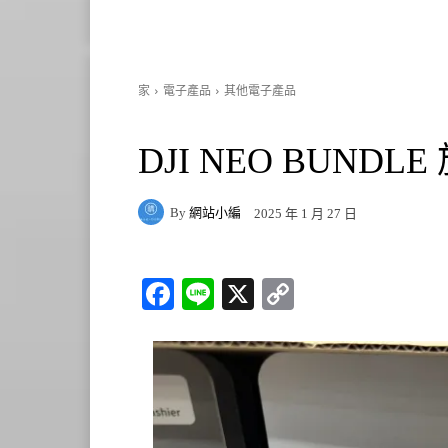
家
電子產品
其他電子產品
DJI NEO BUNDLE
By
網站小編
2025 年 1 月 27 日
Fa
Li
X
C
ce
ne
op
bo
y
ok
Li
nk