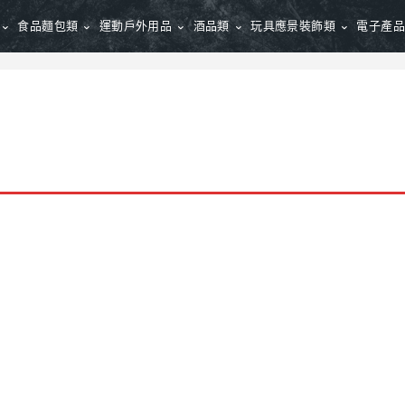
食品麵包類
運動戶外用品
酒品類
玩具應景裝飾類
電子產