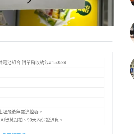
裝 雙電池組合 附單肩收納包#150588
掌上起飛後無需遙控器。
AI智慧跟拍、90天內保證退貨。