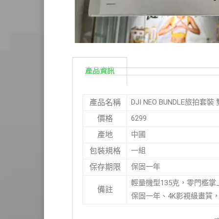
產品資訊
DJI NEO BUNDLE旅拍套
產品名稱
6299
價格
中國
產地
一組
包裝規格
保固一年
保存期限
輕量機型135克，零門檻
備註
保固一年、4K影視級畫質，