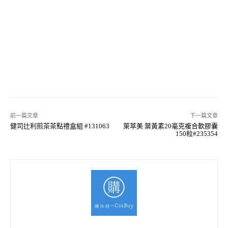
前一篇文章
下一篇文章
健司辻利煎茶茶點禮盒組 #131063
萊萃美 葉黃素20毫克複合軟膠囊
150粒#235354