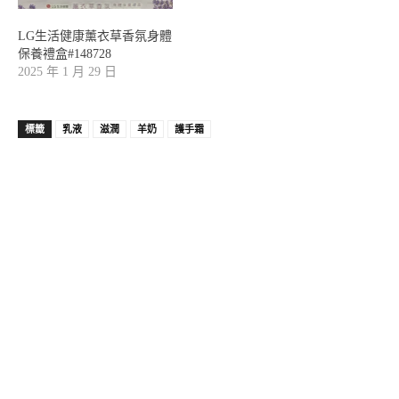
LG生活健康薰衣草香氛身體
保養禮盒#148728
2025 年 1 月 29 日
標籤
乳液
滋潤
羊奶
護手霜