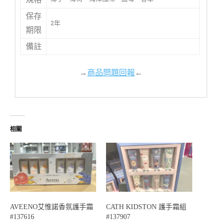
保存
2年
期限
備註
→
商品問題回報
←
相關
AVEENO艾惟諾香氛護手霜
CATH KIDSTON 護手霜組
#137616
#137907