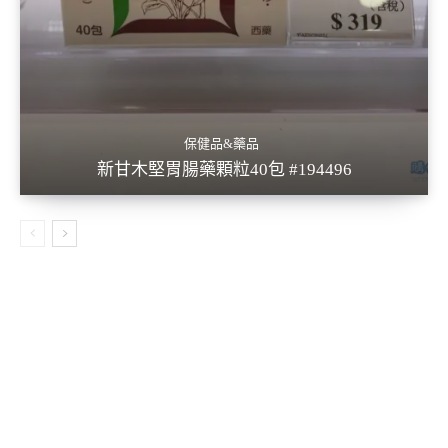
保健品&藥品
新甘木堅胃腸藥顆粒40包 #194496