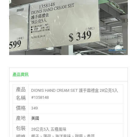
產品資訊
產品
DIONIS HAND CREAM SET 護手霜禮盒 28公克5入
#1358148
名稱
價格
349
產地
美國
包裝
28公克5入 五種風味
椰子、薄荷、海洋風味、甜莓、香草
規格