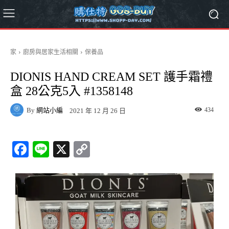
家
廚房與居家生活相關
保養品
DIONIS HAND CREAM SET 護手霜禮
盒 28公克5入 #1358148
By
網站小編
434
2021 年 12 月 26 日
Fa
Li
X
C
ce
ne
op
bo
y
ok
Li
nk