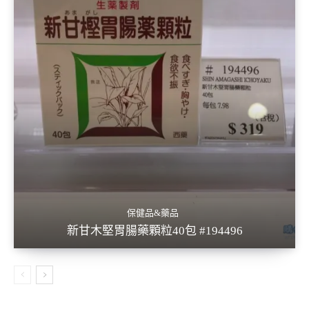
保健品&藥品
新甘木堅胃腸藥顆粒40包 #194496