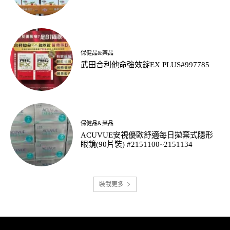
保健品&藥品
武田合利他命強效錠EX PLUS#997785
保健品&藥品
ACUVUE安視優歐舒適每日拋棄式隱形
眼鏡(90片裝) #2151100~2151134
裝載更多