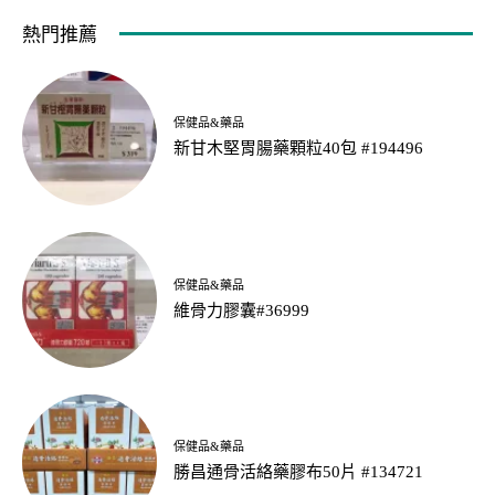
熱門推薦
保健品&藥品
新甘木堅胃腸藥顆粒40包 #194496
保健品&藥品
維骨力膠囊#36999
保健品&藥品
勝昌通骨活絡藥膠布50片 #134721