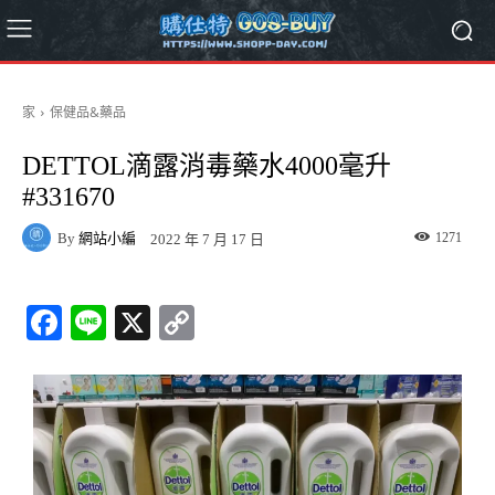
家
保健品&藥品
DETTOL滴露消毒藥水4000毫升
#331670
By
網站小編
1271
2022 年 7 月 17 日
Fa
Li
X
C
ce
ne
op
bo
y
ok
Li
nk