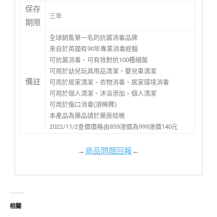
保存
三年
期限
全球銷售第一名的抗菌消毒品牌
來自於英國有90年專業消毒經驗
可抗菌消毒、可有效對抗100種細菌
可用於幼兒玩具用品清潔，嬰兒車清潔
備註
可用於居家清潔、衣物消毒、居家環境消毒
可用於個人清潔、沐浴添加、個人清潔
可用於傷口消毒(須稀釋)
本產品為藥品請於藥房結帳
2022/11/2查價價格由859漲價為999漲價140元
→
商品問題回報
←
相關